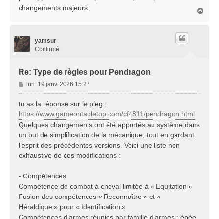
changements majeurs.
H
a
u
t
yamsur
Confirmé
Re: Type de règles pour Pendragon
M
lun. 19 janv. 2026 15:27
e
s
tu as la réponse sur le pleg :
s
https://www.gameontabletop.com/cf4811/pendragon.html
a
Quelques changements ont été apportés au système dans
g
un but de simplification de la mécanique, tout en gardant
e
l’esprit des précédentes versions. Voici une liste non
exhaustive de ces modifications :
- Compétences
Compétence de combat à cheval limitée à « Equitation »
Fusion des compétences « Reconnaître » et «
Héraldique » pour « Identification »
Compétences d’armes réunies par famille d’armes : épée,