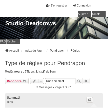
S’enregistrer
Connexion
Sujets sans réponse
Sujets actifs
Studio Deadcrows
FAQ
Rechercher
Accueil
Index du forum
Pendragon
Règles
Type de règles pour Pendragon
Modérateurs :
7Tigers
,
kristoff
,
deBorn
Rechercher
Recherche Av
Répondre
3 Messages • Page
1
Sur
1
Sammaël
Bleu