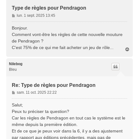
Type de règles pour Pendragon
M
lun. 1 sept. 2025 13:45
e
s
Bonjour.
s
Comment vont-être les règles de cette nouvelle mouture
a
de Pendragon ?
g
C'est 75% de ce qui me fait acheter un jeu de rôle...
e
H
a
u
t
Nilebog
Bleu
Re: Type de règles pour Pendragon
M
sam. 11 oct. 2025 22:22
e
s
Salut;
s
Peux tu préciser ta question?
a
Car les règles de Pendragon en tout cas le système est le
g
même depuis la première édition.
e
Et de ce que je peux voir dans la 6, il y a des ajustement
par rapport aux éditions précédentes, mais pas de