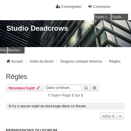
S’enregistrer
Connexion
Sujets sans réponse
Sujets actifs
Studio Deadcrows
FAQ
Rechercher
Accueil
Index du forum
Dragons conquer America
Règles
Règles
Rechercher
Recherche Avancé
Nouveau Sujet
0 Sujet • Page
1
Sur
1
Il n’y a aucun sujet ou message dans ce forum.
Aller À
PERMISSIONS DU FORUM