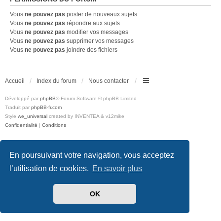
Vous
ne pouvez pas
poster de nouveaux sujets
Vous
ne pouvez pas
répondre aux sujets
Vous
ne pouvez pas
modifier vos messages
Vous
ne pouvez pas
supprimer vos messages
Vous
ne pouvez pas
joindre des fichiers
Accueil
Index du forum
Nous contacter
Développé par
phpBB
® Forum Software © phpBB Limited
Traduit par
phpBB-fr.com
Style
we_universal
created by INVENTEA & v12mike
Confidentialité
|
Conditions
En poursuivant votre navigation, vous acceptez
l’utilisation de cookies.
En savoir plus
OK