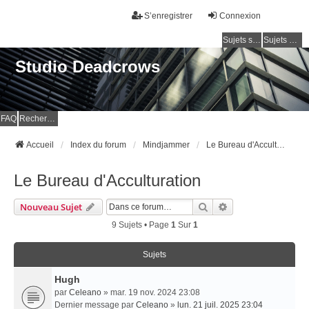
S’enregistrer
Connexion
Sujets sans réponse
Sujets actifs
Studio Deadcrows
FAQ
Rechercher
Accueil
Index du forum
Mindjammer
Le Bureau d'Acculturation
Le Bureau d'Acculturation
Rechercher
Recherche Avancé
Nouveau Sujet
9 Sujets • Page
1
Sur
1
Sujets
Hugh
par
Celeano
» mar. 19 nov. 2024 23:08
Dernier message par
Celeano
»
lun. 21 juil. 2025 23:04