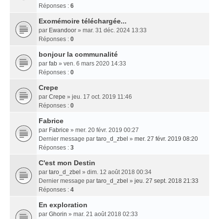
Réponses :
6
Exomémoire téléchargée...
par
Ewandoor
» mar. 31 déc. 2024 13:33
Réponses :
0
bonjour la communalité
par
fab
» ven. 6 mars 2020 14:33
Réponses :
0
Crepe
par
Crepe
» jeu. 17 oct. 2019 11:46
Réponses :
0
Fabrice
par
Fabrice
» mer. 20 févr. 2019 00:27
Dernier message par
taro_d_zbel
»
mer. 27 févr. 2019 08:20
Réponses :
3
C'est mon Destin
par
taro_d_zbel
» dim. 12 août 2018 00:34
Dernier message par
taro_d_zbel
»
jeu. 27 sept. 2018 21:33
Réponses :
4
En exploration
par
Ghorin
» mar. 21 août 2018 02:33