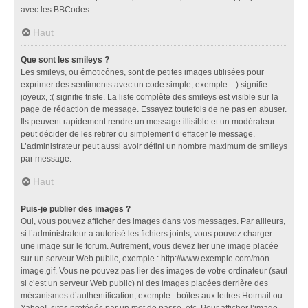
avec les BBCodes.
Haut
Que sont les smileys ?
Les smileys, ou émoticônes, sont de petites images utilisées pour
exprimer des sentiments avec un code simple, exemple : :) signifie
joyeux, :( signifie triste. La liste complète des smileys est visible sur la
page de rédaction de message. Essayez toutefois de ne pas en abuser.
Ils peuvent rapidement rendre un message illisible et un modérateur
peut décider de les retirer ou simplement d’effacer le message.
L’administrateur peut aussi avoir défini un nombre maximum de smileys
par message.
Haut
Puis-je publier des images ?
Oui, vous pouvez afficher des images dans vos messages. Par ailleurs,
si l’administrateur a autorisé les fichiers joints, vous pouvez charger
une image sur le forum. Autrement, vous devez lier une image placée
sur un serveur Web public, exemple : http://www.exemple.com/mon-
image.gif. Vous ne pouvez pas lier des images de votre ordinateur (sauf
si c’est un serveur Web public) ni des images placées derrière des
mécanismes d’authentification, exemple : boîtes aux lettres Hotmail ou
Yahoo!, sites protégés par un mot de passe, etc. Pour afficher l’image,