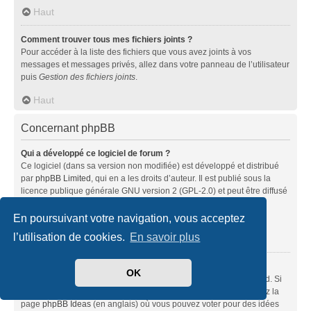
Haut
Comment trouver tous mes fichiers joints ?
Pour accéder à la liste des fichiers que vous avez joints à vos
messages et messages privés, allez dans votre panneau de l’utilisateur
puis
Gestion des fichiers joints
.
Haut
Concernant phpBB
Qui a développé ce logiciel de forum ?
Ce logiciel (dans sa version non modifiée) est développé et distribué
par
phpBB Limited
, qui en a les droits d’auteur. Il est publié sous la
licence publique générale GNU version 2 (GPL-2.0) et peut être diffusé
librement. Pour plus d’informations, visitez la page «
À propos de phpBB
» (en anglais).
En poursuivant votre navigation, vous acceptez
l’utilisation de cookies.
En savoir plus
Haut
Pourquoi la fonctionnalité X n’est pas disponible ?
OK
Ce logiciel a été développé et mis sous licence par phpBB Limited. Si
vous pensez qu’une fonctionnalité nécessite d’être ajoutée, visitez la
page
phpBB Ideas
(en anglais) où vous pouvez voter pour des idées