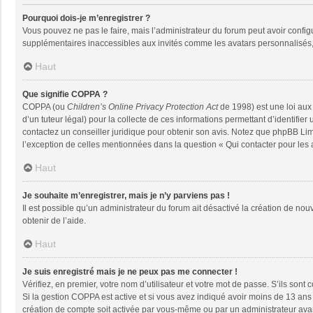
Pourquoi dois-je m’enregistrer ?
Vous pouvez ne pas le faire, mais l’administrateur du forum peut avoir configu
supplémentaires inaccessibles aux invités comme les avatars personnalisés, 
Haut
Que signifie COPPA ?
COPPA (ou
Children’s Online Privacy Protection Act
de 1998) est une loi aux 
d’un tuteur légal) pour la collecte de ces informations permettant d’identifie
contactez un conseiller juridique pour obtenir son avis. Notez que phpBB Limi
l’exception de celles mentionnées dans la question « Qui contacter pour les
Haut
Je souhaite m’enregistrer, mais je n’y parviens pas !
Il est possible qu’un administrateur du forum ait désactivé la création de nou
obtenir de l’aide.
Haut
Je suis enregistré mais je ne peux pas me connecter !
Vérifiez, en premier, votre nom d’utilisateur et votre mot de passe. S’ils sont co
Si la gestion COPPA est active et si vous avez indiqué avoir moins de 13 ans 
création de compte soit activée par vous-même ou par un administrateur avant