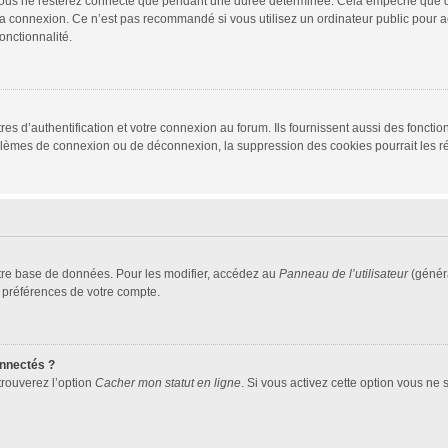
vous ne resterez connecté que pendant une durée déterminée. Cela empêche que quel
la connexion. Ce n’est pas recommandé si vous utilisez un ordinateur public pour ac
onctionnalité.
d’authentification et votre connexion au forum. Ils fournissent aussi des fonctionn
oblèmes de connexion ou de déconnexion, la suppression des cookies pourrait les r
tre base de données. Pour les modifier, accédez au
Panneau de l’utilisateur
(généra
 préférences de votre compte.
nnectés ?
trouverez l’option
Cacher mon statut en ligne
. Si vous activez cette option vous ne