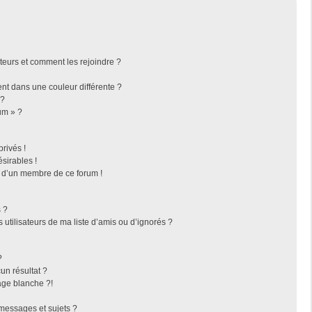
ateurs et comment les rejoindre ?
t dans une couleur différente ?
 ?
um » ?
rivés !
sirables !
f d’un membre de ce forum !
 ?
utilisateurs de ma liste d’amis ou d’ignorés ?
?
n résultat ?
ge blanche ?!
messages et sujets ?