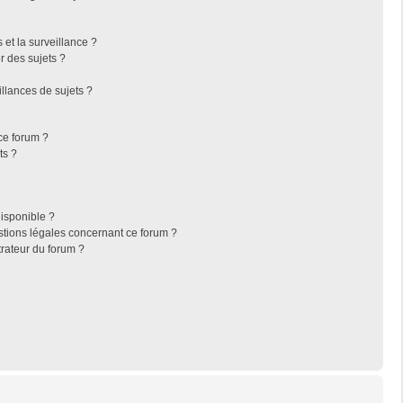
s et la surveillance ?
r des sujets ?
llances de sujets ?
 ce forum ?
ts ?
disponible ?
stions légales concernant ce forum ?
rateur du forum ?