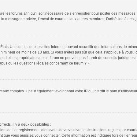
ré les forums afin qu’il soit nécessaire de s’enregistrer pour poster des messages. 
la messagerie privée, l’envoi de courriels aux autres membres, l’adhésion à des gr
États-Unis qui dit que les sites Internet pouvant recueillir des informations de mi
r un mineur de moins de 13 ans. Si vous n’êtes pas sûr que cela s’applique à vous, l
ted et les propriétaires de ce forum ne peuvent pas fournir de conseils juridiques e
 abus ou les questions légales concernant ce forum ? ».
veaux comptes. Il peut également avoir banni votre IP ou interdit le nom d’utilisate
rrects, il y a deux possibilités :
lors de l’enregistrement, alors vous devrez suivre les instructions reçues par cour
 que vous puissiez vous connecter. Cette information est indiquée lors de l’enregis