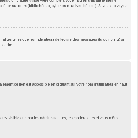
qu’un d’autre utilise votre compte à votre insu en utilisant le même
céder au forum (bibliothèque, cyber-café, université, etc.). Si vous ne voyez
alités telles que les indicateurs de lecture des messages (lu ou non lu) si
ésoudre.
lement ce lien est accessible en cliquant sur votre nom d’utilisateur en haut
 serez visible que par les administrateurs, les modérateurs et vous-même.