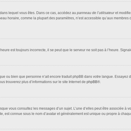
lui dans lequel vous êtes. Dans ce cas, accédez au
panneau de l’utilisateur
et modifie
fuseau horaire, comme la plupart des paramètres, n’est accessible qu’aux membres d
heure est toujours incorrecte, il se peut que le serveur ne soit pas à l’heure. Sign
 langue ou bien que personne n’ait encore traduit phpBB dans votre langue. Essayez 
ous trouverez plus d’informations sur le site Internet de
phpBB
®.
orsque vous consultez les messages d’un sujet. L’une d’elles peut être associée à 
nde, est connue sous le nom d’avatar et généralement est unique ou propre à cha