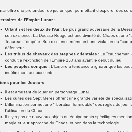
nar offre une profondeur de jeu unique, permettant d'explorer des co
ersaires de l'Empire Lunar
:
Orlanth et les dieux de l'Air
: Le plus grand adversaire de la Dées
son existence. La Déesse Rouge est une divinité du Chaos et une
Teaureau Tempête. Son existence même est une violation du "comp
défenseur.
Les tribus de chevaux des steppes orientales
: Le "cauchemar" d
conduit à l'extinction de l'Empire 150 ans avant le début du jeu.
Les peuples conquis
: L'Empire a tendance à ignorer que les peup
indéfiniment acquiescents.
ions pour les Joueurs
:
Il est amusant de jouer un personnage Lunar.
Les cultes des Sept Mères offrent une grande variété de spécialisat
L'illumination permet une "libération formidable" des règles du jeu, l
l'utilisation du Chaos.
Il n'y a pas de nouveaux objets ou équipements spécifiques mention
magie et leur approche du Chaos, et non dans la technologie.