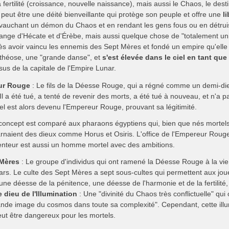
a fertilité (croissance, nouvelle naissance), mais aussi le Chaos, le desti
 peut être une déité bienveillante qui protège son peuple et offre une
l
vauchant un démon du Chaos et en rendant les gens fous ou en détruisa
ange d'Hécate et d'Érèbe, mais aussi quelque chose de "totalement un
ès avoir vaincu les ennemis des Sept Mères et fondé un empire qu'elle a
théose, une "grande danse", et
s'est élevée dans le ciel en tant q
sus de la capitale de l'Empire Lunar.
ur Rouge
: Le fils de la Déesse Rouge, qui a régné comme un demi-di
Il a été tué, a tenté de revenir des morts, a été tué à nouveau, et n'a
el est alors devenu l'Empereur Rouge, prouvant sa légitimité.
concept est comparé aux pharaons égyptiens qui, bien que nés mortels,
arnaient des dieux comme Horus et Osiris. L'office de l'Empereur Rouge 
enteur est aussi un homme mortel avec des ambitions.
 Mères
: Le groupe d'individus qui ont ramené la Déesse Rouge à la vie. 
ars. Le culte des Sept Mères a sept sous-cultes qui permettent aux joue
 une déesse de la pénitence, une déesse de l'harmonie et de la fertilité
e dieu de l'Illumination
: Une "divinité du Chaos très conflictuelle" qui o
rande image du cosmos dans toute sa complexité". Cependant, cette illu
eut être dangereux pour les mortels.