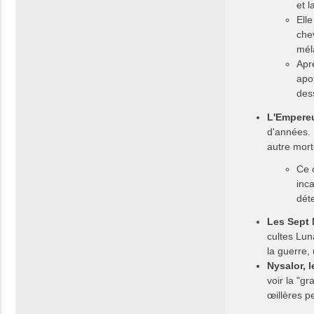
et l
Elle
che
mél
Apr
apo
des
L'Empere
d'années. 
autre mort
Ce 
inc
dét
Les Sept
cultes Lun
la guerre,
Nysalor, l
voir la "g
œillères p