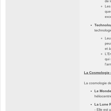
de l
Les 
que
exce
Technolog
technologi
Leu
peuv
et à
L'E
qui
l'a
La Cosmologie 
La cosmologie de 
Le Mond
héliocentr
La Lune 
- Elle est 