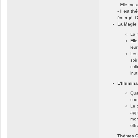
- Elle mes
- Il est
thé
émergé. On
La Magie
La 
Elle
leur
Les
spi
cul
inut
L'Illumina
Qua
coex
Le 
appl
mor
offr
Thèmes Cl