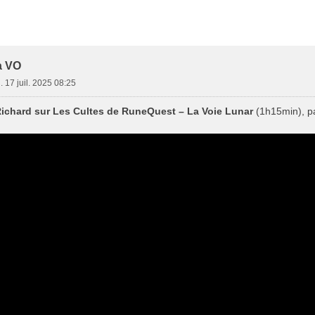
e Avancée
a VO
. 17 juil. 2025 08:25
 Richard sur Les Cultes de RuneQuest – La Voie Lunar
(1h15min), p