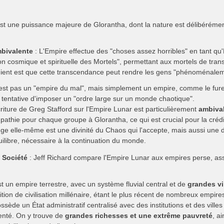
st une puissance majeure de Glorantha, dont la nature est délibérém
bivalente
: L'Empire effectue des "choses assez horribles" en tant q
tion cosmique et spirituelle des Mortels", permettant aux mortels de tran
nient est que cette transcendance peut rendre les gens "phénoménale
n'est pas un "empire du mal", mais simplement un empire, comme le fure
 tentative d'imposer un "ordre large sur un monde chaotique".
criture de Greg Stafford sur l'Empire Lunar est particulièrement
ambiva
pathie pour chaque groupe à Glorantha, ce qui est crucial pour la crédi
ge elle-même est une divinité du Chaos qui l'accepte, mais aussi une dée
uilibre, nécessaire à la continuation du monde.
t Société
: Jeff Richard compare l'Empire Lunar aux empires perse, assy
t un empire terrestre, avec un système fluvial central et de
grandes vi
ition de civilisation millénaire, étant le plus récent de nombreux empire
ossède un État administratif centralisé avec des institutions et des vill
enté. On y trouve de
grandes richesses et une extrême pauvreté
, a