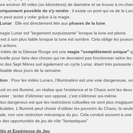
ure environ 40 miles (ou kilomètres) de diamètre et se trouve à mi-chem
oriquement possible de s'y rendre
; il existe un pont qui va de la L
 peut aussi y voler grâce à la magie.
 Lunar
: Elle est directement liée aux
phases de la lune
.
magie Lunar est "largement surpuissante" lorsque la lune est pleine.
 est à son plus faible lorsque la lune est sombre. Cela oblige les joueu
s actions.
 initiés de la Déesse Rouge ont une
magie "complètement unique"
q
rituelle pour faire des choses qui ne devraient pas fonctionner selon le
tes des Sept Mères suit également un cycle Lunar, étant très puissante
ilisable deux jours de la semaine.
tion
: Pour les initiés Lunars, l'illumination est une voie dangereuse, vo
nd on est illuminé, on réalise que l'existence et le Chaos sont les deu
ister ; tenter d'éliminer son opposé, c'est s'éliminer soi-même.
plus dangereux est que les restrictions cultuelles ne sont plus magi
icables. L'illuminé peut choisir d'utiliser les pouvoirs du Chaos, la seul
ale, non une restriction mécanique du jeu. Cela conduit souvent à une 
e des opportunités de jeu de rôle "fantastiques".
és et Expérience de Jeu