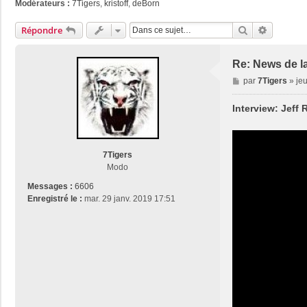
Modérateurs :
7Tigers
,
kristoff
,
deBorn
Rechercher
Recherch
Répondre
Re: News de l
M
par
7Tigers
»
jeu
e
s
Interview: Jeff
s
a
g
e
7Tigers
Modo
Messages :
6606
Enregistré le :
mar. 29 janv. 2019 17:51