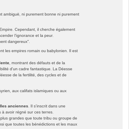
ent ambiguë, ni purement bonne ni purement
u'Empire. Cependant, il cherche également
scender l'ignorance et la peur.
ment dangereux".
nt les empires romain ou babylonien. Il est
lente
, montrant des défauts et de la
bilité d'un cadre fantastique. La Déesse
sse de la fertilité, des cycles et de
rien, aux califats islamiques ou aux
lles anciennes
. Il s'inscrit dans une
s à avoir régné sur ces terres.
es plus grandes que toute tribu ou groupe de
insi que toutes les bénédictions et les maux