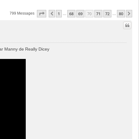
Page
70
Sur
80
1
68
69
70
71
72
80
Précédente
Su
799 Messages
…
…
ar Manny de Really Dicey