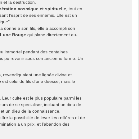
n et la destruction.
ibération cosmique et spirituelle
, tout en
nt l'esprit de ses ennemis. Elle est un
ique".
 donné à son fils, elle a accompli son
ue Lune Rouge
qui plane directement au-
eu immortel pendant des centaines
 pas pu revenir sous son ancienne forme. Un
 revendiquaient une lignée divine et
est celui du fils d'une déesse, mais le
Leur culte est le plus populaire parmi les
urs de se spécialiser, incluant un dieu de
, et un dieu de la connaissance.
ffre la possibilité de lever les œillères et de
mination a un prix, et l'abandon des