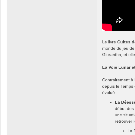
Le livre
Cultes d
monde du jeu de r
Glorantha, et ell
La Voie Lunar et
Contrairement à 
depuis le Temps d
évolué.
La Déess
début des 
une situat
retrouver 
La 