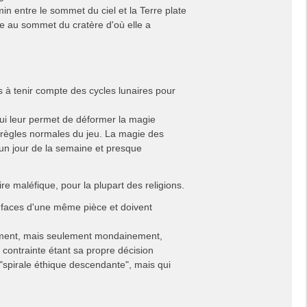
in entre le sommet du ciel et la Terre plate
une au sommet du cratère d'où elle a
rs à tenir compte des cycles lunaires pour
ui leur permet de déformer la magie
s règles normales du jeu. La magie des
 un jour de la semaine et presque
ire maléfique, pour la plupart des religions.
x faces d'une même pièce et doivent
quement, mais seulement mondainement,
e contrainte étant sa propre décision
"spirale éthique descendante", mais qui