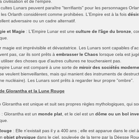
a civilisation et de l'empire.
cultes Lunars peuvent paraître "terrifiants" pour les personnages Orlan
 les Orlanth considèrent comme prohibées. L'Empire est à la fois
désir
llent adversaire ou un cadre alternatif.
ie et Magie
: L'Empire Lunar est une
culture de l'âge du bronze
, c
que.
r magie est imprévisible et dévastatrice. Les Lunars sont capables d'a
ent pas, car ils sont prêts à
embrasser le Chaos
lorsque cela est jugé
 utiliser des choses que d'autres cultures ne toucheraient pas.
mpire Lunar est comparé à une sorte de
miroir des sociétés modern
 se veulent bienveillantes, mais qui manient des instruments de destruct
rme nucléaire). Les Lunars sont prêts à regarder leur propre "ombre".
de Glorantha et la Lune Rouge
Glorantha est unique et suit ses propres règles mythologiques, qui sont
e
: Glorantha est un
monde plat
, et le ciel est un
dôme ou un bol inve
ique.
Rouge
: Elle n'existait pas il y a 400 ans ; elle est apparue dans le ciel
un
objet physique
dans le ciel, soulevée de la terre par la Déesse Rou