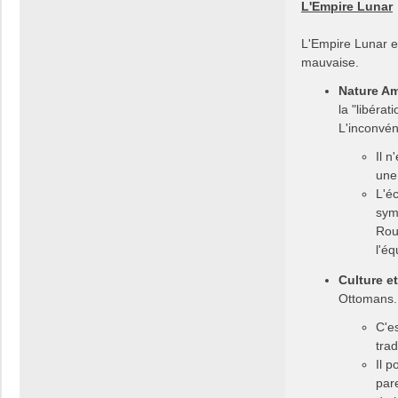
L'Empire Lunar
L'Empire Lunar e
mauvaise.
Nature Am
la "libéra
L'inconvé
Il 
une
L'é
sym
Rou
l'éq
Culture e
Ottomans.
C'es
trad
Il p
par