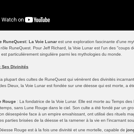
e RuneQuest: La Voie Lunar
est une exploration fascinante d'une myt
ôle RuneQuest. Pour Jeff Richard, la Voie Lunar est l'un des "coups de
e est particulièrement singulière parmi les mythologies du monde.
 Ses Divinités
la plupart des cultes de RuneQuest qui vénèrent des divinités incarna
es Dieux, la Voie Lunar est fondée sur une déesse qui est morte, a été
e Rouge
: La fondatrice de la Voie Lunar. Elle est morte au Temps des 
temps, sans Lune Rouge dans le ciel. Son culte a été fondé par un grou
ion désespérée face à un empire envahissant, ont utilisé des rituels m
les parties brisées de la déesse et la ramener à la vie en l'incarnant so
Déesse Rouge est à la fois une divinité et une mortelle, capable de
jon