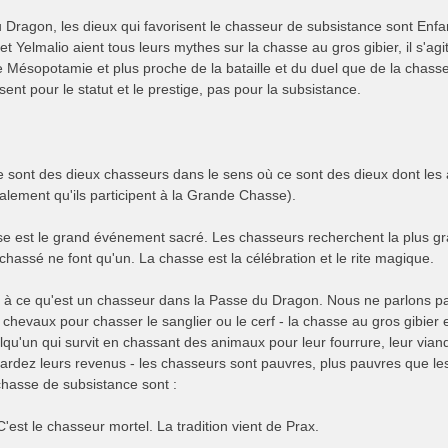
Dragon, les dieux qui favorisent le chasseur de subsistance sont Enfan
et Yelmalio aient tous leurs mythes sur la chasse au gros gibier, il s'a
e Mésopotamie et plus proche de la bataille et du duel que de la chasse
sent pour le statut et le prestige, pas pour la subsistance.
e sont des dieux chasseurs dans le sens où ce sont des dieux dont les ac
ralement qu'ils participent à la Grande Chasse).
 est le grand événement sacré. Les chasseurs recherchent la plus grand
 chassé ne font qu'un. La chasse est la célébration et le rite magique.
z à ce qu'est un chasseur dans la Passe du Dragon. Nous ne parlons p
hevaux pour chasser le sanglier ou le cerf - la chasse au gros gibier e
qu'un qui survit en chassant des animaux pour leur fourrure, leur viande
rdez leurs revenus - les chasseurs sont pauvres, plus pauvres que les 
chasse de subsistance sont :
C'est le chasseur mortel. La tradition vient de Prax.