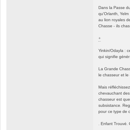
Dans la Passe du 
qu'Orlanth, Yelm 
au lion royales d
Chasse - ils chas
+
Yinkin/Odayla : c
qui signifie géné
La Grande Chasse
le chasseur et le
Mais réfléchisse
chevauchant des c
chasseur est quel
subsistance. Rega
pour ce type de 
. Enfant Trouvé. 