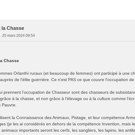
e Avancée
t la Chasse
n. 25 mars 2024 09:54
 la Chasse
ommes Orlanthi ruraux (et beaucoup de femmes) ont participé à une ch
 auprès de l'élite guerrière. Ce n'est PAS ce que couvre l'occupation d
i prennent l'occupation de Chasseur sont des chasseurs de subsistance,
grâce à la chasse, et non grâce à l'élevage ou à la culture comme l'écra
n Pauvre.
ilisent la Connaissance des Animaux, Pistage, et leur compétence Arme 
ges (je les ai considérés en dehors de la compétence Invention, mais 
 animaux importants seront les cerfs, les sangliers, les lapins, les antil