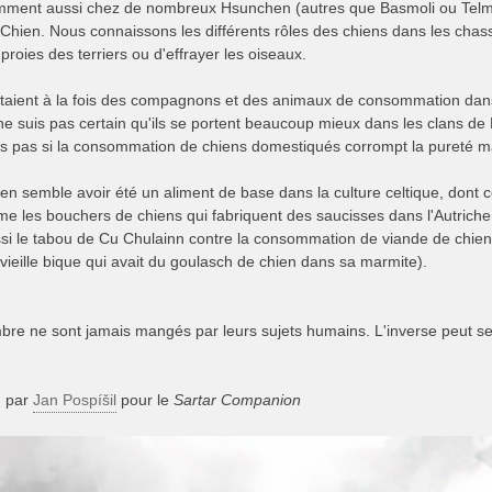
mment aussi chez de nombreux Hsunchen (autres que Basmoli ou Telmor
Chien. Nous connaissons les différents rôles des chiens dans les chasse
s proies des terriers ou d'effrayer les oiseaux.
étaient à la fois des compagnons et des animaux de consommation dans 
 ne suis pas certain qu'ils se portent beaucoup mieux dans les clans d
is pas si la consommation de chiens domestiqués corrompt la pureté
en semble avoir été un aliment de base dans la culture celtique, dont 
me les bouchers de chiens qui fabriquent des saucisses dans l'Autriche
ussi le tabou de Cu Chulainn contre la consommation de viande de chien 
la vieille bique qui avait du goulasch de chien dans sa marmite).
mbre ne sont jamais mangés par leurs sujets humains. L'inverse peut s
, par
Jan Pospíšil
pour le
Sartar Companion