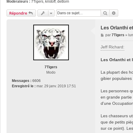
Modérateurs :
7Tigers
,
kristoff
,
deBorn
Rechercher
Recherch
Répondre
Les Orlanthi e
M
par
7Tigers
»
lu
e
s
Jeff Richard:
s
a
Les Orlanthi et
g
e
7Tigers
La plupart des h
Modo
gibier populaires
Messages :
6606
Enregistré le :
mar. 29 janv. 2019 17:51
Les personnes qu
en grande partie 
d'une Occupatio
Les chasseurs ut
que de petits piè
sur ce point). Les