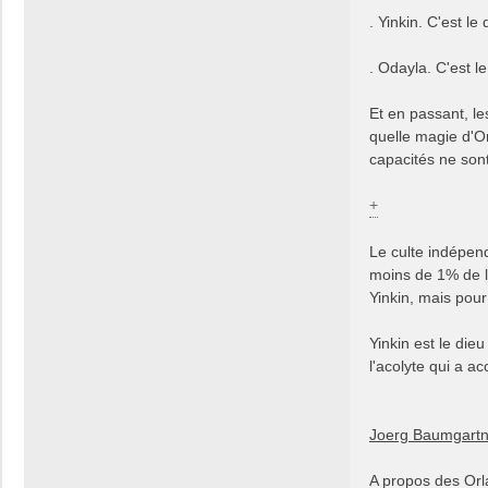
. Yinkin. C'est l
. Odayla. C'est l
Et en passant, le
quelle magie d'Or
capacités ne sont
+
Le culte indépend
moins de 1% de l
Yinkin, mais pour
Yinkin est le dieu
l'acolyte qui a 
Joerg Baumgartn
A propos des Orla