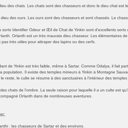
e dieu des chats. Les chats sont des chasseurs et donc le dieu chat est l
e dieu des ours. Les ours sont des chasseurs et sont chassés. Le chass
s sorts Identifier Odeur et Œil de Chat de Yinkin sont d'excellents sorts
lanth. Orlanth est un très mauvais dieu chasseur. Les élémentaires de l'ai
 pas très utiles pour attraper des lapins ou des cerfs.
ant de Yinkin est très faible, même à Sartar. Comme Odalya, il fait part
a population. Il existe des temples mineurs à Yinkin à Montagne Sauvag
 le reste, le culte se résume à des sanctuaires à l'intérieur des temples
 des chats de l'ombre. La seule raison pour laquelle il a un culte est qu'i
accompagné Orlanth dans de nombreuses aventures.
er:
nthi : les chasseurs de Sartar et des environs.