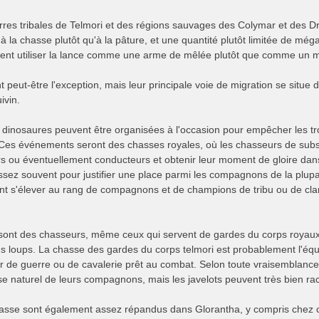
rres tribales de Telmori et des régions sauvages des Colymar et des Dr
à la chasse plutôt qu'à la pâture, et une quantité plutôt limitée de még
ent utiliser la lance comme une arme de mêlée plutôt que comme un mi
t peut-être l'exception, mais leur principale voie de migration se situe
ivin.
dinosaures peuvent être organisées à l'occasion pour empêcher les tr
. Ces événements seront des chasses royales, où les chasseurs de subs
rs ou éventuellement conducteurs et obtenir leur moment de gloire dans
ssez souvent pour justifier une place parmi les compagnons de la plup
t s'élever au rang de compagnons et de champions de tribu ou de cla
 sont des chasseurs, même ceux qui servent de gardes du corps royau
 loups. La chasse des gardes du corps telmori est probablement l'équi
r de guerre ou de cavalerie prêt au combat. Selon toute vraisemblance,
e naturel de leurs compagnons, mais les javelots peuvent très bien rac
asse sont également assez répandus dans Glorantha, y compris chez ce