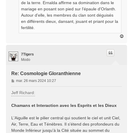
de la terre. Ernalda affirme sa domination dans le
mariage en posant son pied sur l'épaule d'Orlanth.
Autour d'elle, les membres du clan sont déguisés
en différents dieux, dansant, jouant et priant pour la
fertilité.
H
a
u
t
7Tigers
Modo
Re: Cosmologie Gloranthienne
M
mar. 26 mars 2024 10:27
e
s
Jeff Richard:
s
a
Chamans et Interaction avec les Esprits et les Dieux
g
e
L'Aiguille est le pilier central qui soutient le ciel et unit Ciel,
Air, Terre, Eau et Ténèbres. Il s'étend des profondeurs du
Monde Inférieur jusqu'à la Cité située au sommet du