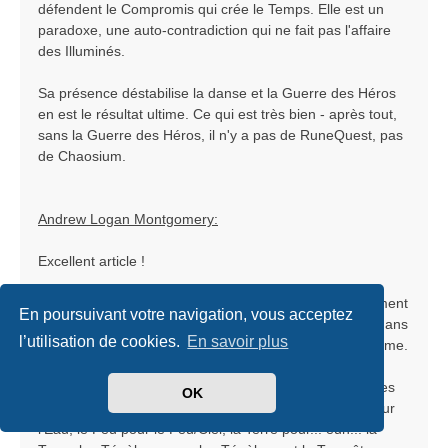
défendent le Compromis qui crée le Temps. Elle est un
paradoxe, une auto-contradiction qui ne fait pas l'affaire
des Illuminés.
Sa présence déstabilise la danse et la Guerre des Héros
en est le résultat ultime. Ce qui est très bien - après tout,
sans la Guerre des Héros, il n'y a pas de RuneQuest, pas
de Chaosium.
Andrew Logan Montgomery:
Excellent article !
Politique mise à part, la Déesse Rouge est indéniablement
En poursuivant votre navigation, vous acceptez
une intruse. Elle a incontestablement gagné sa place dans
l’utilisation de cookies.
En savoir plus
le cosmos, mais elle est clairement en dehors du système.
La mythologie fait plusieurs choses, et l'une d'entre elles
OK
est d'expliquer la nature. Il y a cinq saisons : la Mer pour
l'Eau, le Feu pour le Feu/Ciel, la Terre pour... euh... la