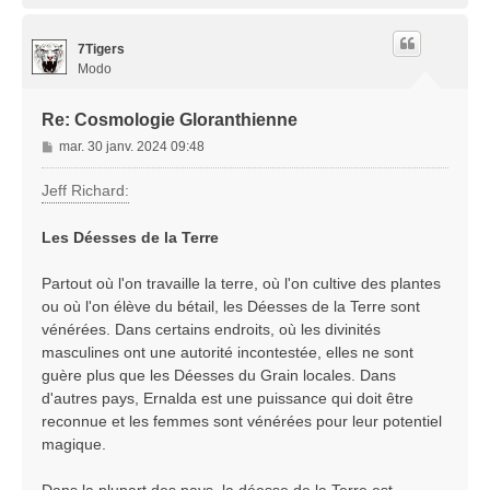
u
t
7Tigers
Modo
Re: Cosmologie Gloranthienne
M
mar. 30 janv. 2024 09:48
e
s
Jeff Richard:
s
a
Les Déesses de la Terre
g
e
Partout où l'on travaille la terre, où l'on cultive des plantes
ou où l'on élève du bétail, les Déesses de la Terre sont
vénérées. Dans certains endroits, où les divinités
masculines ont une autorité incontestée, elles ne sont
guère plus que les Déesses du Grain locales. Dans
d'autres pays, Ernalda est une puissance qui doit être
reconnue et les femmes sont vénérées pour leur potentiel
magique.