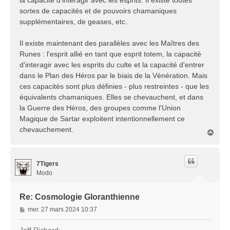
sortes de capacités et de pouvoirs chamaniques
supplémentaires, de geases, etc.
Il existe maintenant des parallèles avec les Maîtres des
Runes : l'esprit allié en tant que esprit totem, la capacité
d'interagir avec les esprits du culte et la capacité d'entrer
dans le Plan des Héros par le biais de la Vénération. Mais
ces capacités sont plus définies - plus restreintes - que les
équivalents chamaniques. Elles se chevauchent, et dans
la Guerre des Héros, des groupes comme l'Union
Magique de Sartar exploitent intentionnellement ce
chevauchement.
H
a
u
t
7Tigers
Modo
Re: Cosmologie Gloranthienne
M
mer. 27 mars 2024 10:37
e
s
Jeff Richard: