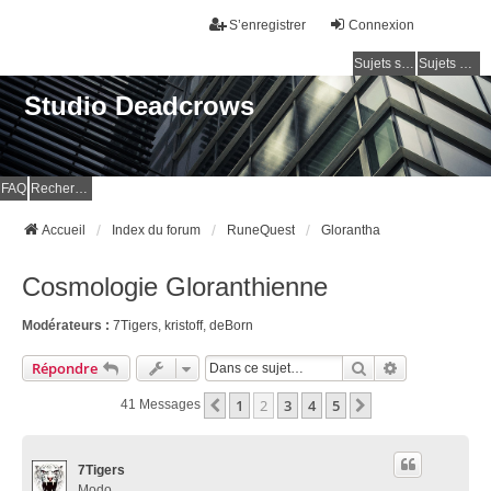
S’enregistrer
Connexion
Sujets sans réponse
Sujets actifs
Studio Deadcrows
FAQ
Rechercher
Accueil
Index du forum
RuneQuest
Glorantha
Cosmologie Gloranthienne
Modérateurs :
7Tigers
,
kristoff
,
deBorn
Rechercher
Recherche Av
Répondre
1
2
3
4
5
Précédente
Suivante
41 Messages
7Tigers
Modo