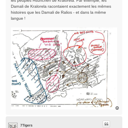
les peuples Hsunchen de Kralorela. Par exemple, les
Damali de Kralorela racontaient exactement les mêmes
histoires que les Damali de Ralios - et dans la même
langue !
H
a
u
t
7Tigers