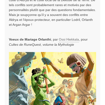
culte d'Aldrya et le culte local de la Déesse de la Terre. De
tels conflits sont probablement rares et motivés par des
personnalités plutôt que par des questions fondamentales.
Mais je soupçonne qu'il y a souvent des conflits entre
Aldrya et l'époux-protecteur, en particulier Lodril, Orlanth
et Argan Argar !
Voeux de Mariage Orlanthi
, par
Ossi Hiekkala
, pour
Cultes de RuneQuest, volume la Mythologie