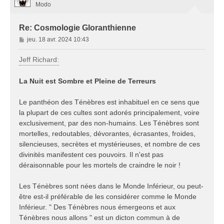
Modo
Re: Cosmologie Gloranthienne
M
jeu. 18 avr. 2024 10:43
e
s
Jeff Richard:
s
a
La Nuit est Sombre et Pleine de Terreurs
g
e
Le panthéon des Ténèbres est inhabituel en ce sens que
la plupart de ces cultes sont adorés principalement, voire
exclusivement, par des non-humains. Les Ténèbres sont
mortelles, redoutables, dévorantes, écrasantes, froides,
silencieuses, secrètes et mystérieuses, et nombre de ces
divinités manifestent ces pouvoirs. Il n'est pas
déraisonnable pour les mortels de craindre le noir !
Les Ténèbres sont nées dans le Monde Inférieur, ou peut-
être est-il préférable de les considérer comme le Monde
Inférieur. " Des Ténèbres nous émergeons et aux
Ténèbres nous allons " est un dicton commun à de