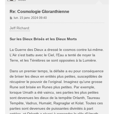
Re: Cosmologie Gloranthienne
M
lun. 15 janv. 2024 09:40
e
s
Jeff Richard:
s
a
Sur les Dieux Brisés et les Dieux Morts
g
e
La Guerre des Dieux a dressé le cosmos contre lui-même.
L'Air s'est battu avec le Ciel, l'Eau a tenté de noyer la
Terre, et les Ténèbres se sont opposées à la Lumière.
Dans un premier temps, la défaite a eu pour conséquence
de briser les dieux en entités plus petites, susceptibles de
récupérer le pouvoir de l'original. Imaginez qu'une grosse
Rune soit brisée en Runes plus petites. Par exemple,
lorsque Umath a été vaincu, ses parties les plus petites
sont devenues les dieux de la tempête Orlanth, Taureau
Tempête, Vadrus, Humakt, Ragnaglar et Kolat. Toutes ces
parties sont devenues de puissantes divinités à part
entière, et Orlanth a réussi à reprendre le rôle d'Umath.