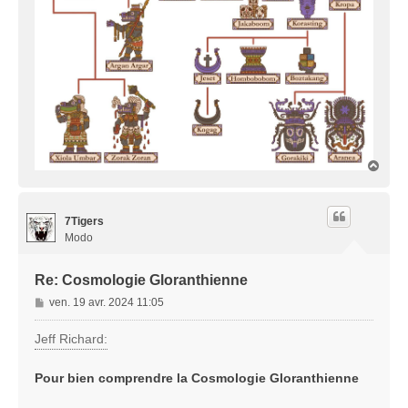
H
a
u
t
7Tigers
Modo
Re: Cosmologie Gloranthienne
M
ven. 19 avr. 2024 11:05
e
s
Jeff Richard:
s
a
Pour bien comprendre la Cosmologie Gloranthienne
g
e