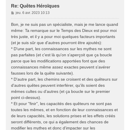
Re: Quêtes Héroïques
M
jeu. 6 avr. 2023 10:13
e
s
Bon, je ne suis pas un spécialiste, mais je me lance quand
s
même: Ta remarque sur le Temps des Dieux est pour moi
a
très juste, et il y a pour moi quelques facteurs importants
g
(et je suis sûr que d'autres pourront être ajoutés):
e
* D'une part, les connaissances sur les mythes ne sont
pas parfaites (et c'est là qu'on s'aperçoit que ça boucle
parce que les modifications apportées font que des
connaissances même assez exactes peuvent s'avérer
fausses lors de la quête suivante).
* D'autre part, les chemins se croisent et des quêteurs sur
d'autres quêtes peuvent interférer, qu'ils soient des
mêmes cultes ou d'autres (et ça boucle sur le premier
point ci-dessus).
* Et pour "finir", les capacités des quêteurs ne sont pas
toutes les mêmes, et en fonction de leur connaissances et
de leurs capacités, les solutions prises et les effets créés
seront différents, ce qui a également des chances de
modifier les mythes et donc d'impacter sur les