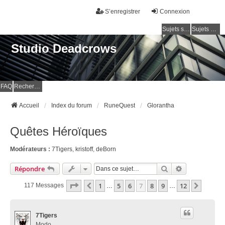
S’enregistrer
Connexion
Sujets sans réponse
Sujets actifs
Studio Deadcrows
FAQ
Rechercher
Accueil
Index du forum
RuneQuest
Glorantha
Quêtes Héroïques
Modérateurs :
7Tigers
,
kristoff
,
deBorn
Rechercher
Recherche Av
Répondre
Page
7
Sur
12
1
5
6
7
8
9
12
Précédente
Suivan
117 Messages
…
…
7Tigers
Modo