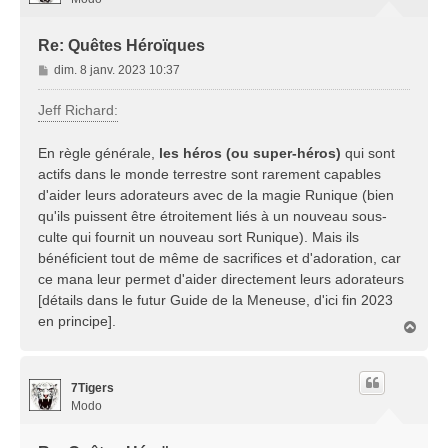
Re: Quêtes Héroïques
M
dim. 8 janv. 2023 10:37
e
s
Jeff Richard:
s
a
En règle générale,
les héros (ou super-héros)
qui sont
g
actifs dans le monde terrestre sont rarement capables
e
d'aider leurs adorateurs avec de la magie Runique (bien
qu'ils puissent être étroitement liés à un nouveau sous-
culte qui fournit un nouveau sort Runique). Mais ils
bénéficient tout de même de sacrifices et d'adoration, car
ce mana leur permet d'aider directement leurs adorateurs
[détails dans le futur Guide de la Meneuse, d'ici fin 2023
en principe].
H
a
u
t
7Tigers
Modo