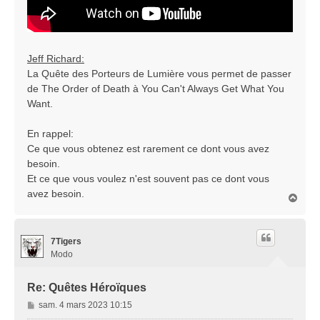
Jeff Richard:
La Quête des Porteurs de Lumière vous permet de passer
de The Order of Death à You Can't Always Get What You
Want.
En rappel:
Ce que vous obtenez est rarement ce dont vous avez
besoin.
Et ce que vous voulez n'est souvent pas ce dont vous
avez besoin.
H
a
u
t
7Tigers
Modo
Re: Quêtes Héroïques
M
sam. 4 mars 2023 10:15
e