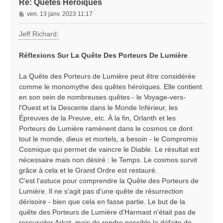
Re: Quêtes Héroïques
M
ven. 13 janv. 2023 11:17
e
s
Jeff Richard:
s
a
Réflexions Sur La Quête Des Porteurs De Lumière
g
e
La Quête des Porteurs de Lumière peut être considérée
comme le monomythe des quêtes héroïques. Elle contient
en son sein de nombreuses quêtes - le Voyage-vers-
l'Ouest et la Descente dans le Monde Inférieur, les
Épreuves de la Preuve, etc. À la fin, Orlanth et les
Porteurs de Lumière ramènent dans le cosmos ce dont
tout le monde, dieux et mortels, a besoin - le Compromis
Cosmique qui permet de vaincre le Diable. Le résultat est
nécessaire mais non désiré : le Temps. Le cosmos survit
grâce à cela et le Grand Ordre est restauré.
C'est l'astuce pour comprendre la Quête des Porteurs de
Lumière. Il ne s'agit pas d'une quête de résurrection
dérisoire - bien que cela en fasse partie. Le but de la
quête des Porteurs de Lumière d'Harmast n'était pas de
ressusciter Arkat, mais de rendre possible la défaite de