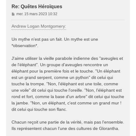
Re: Quêtes Héroïques
M
mer. 15 mars 2023 10:32
e
s
Andrew Logan Montgomery:
s
a
Un mythe n'est pas un fait. Un mythe est une
g
*observation*.
e
J'aime utiliser la vieille parabole indienne des "aveugles et
de l'éléphant". Un groupe d'aveugles rencontre un
éléphant pour la première fois et le touche. "Un éléphant
est un grand serpent, comme un python" dit celui qui
touche la trompe. "Non, l'éléphant est une toile, comme
une voile" dit celui qui touche l'oreille. "Non, l'éléphant est
rond et fort, comme la base d'un arbre" dit celui qui touche
la jambe. "Non, un éléphant, c'est comme un grand mur !
dit celui qui touche son flanc.
Chacun reçoit une partie de la vérité, mais pas l'ensemble.
Ils représentent chacun l'une des cultures de Glorantha.