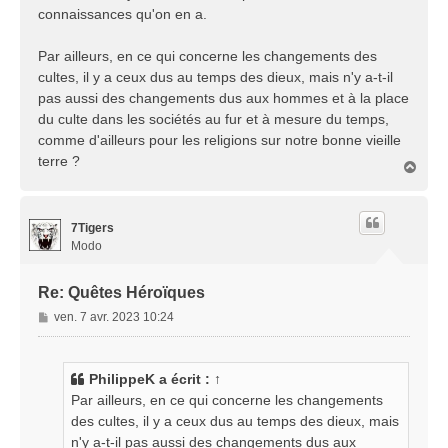
connaissances qu'on en a.
Par ailleurs, en ce qui concerne les changements des
cultes, il y a ceux dus au temps des dieux, mais n'y a-t-il
pas aussi des changements dus aux hommes et à la place
du culte dans les sociétés au fur et à mesure du temps,
comme d'ailleurs pour les religions sur notre bonne vieille
terre ?
H
a
u
t
7Tigers
Modo
Re: Quêtes Héroïques
M
ven. 7 avr. 2023 10:24
e
s
s
PhilippeK
a écrit :
↑
a
Par ailleurs, en ce qui concerne les changements
g
des cultes, il y a ceux dus au temps des dieux, mais
e
n'y a-t-il pas aussi des changements dus aux