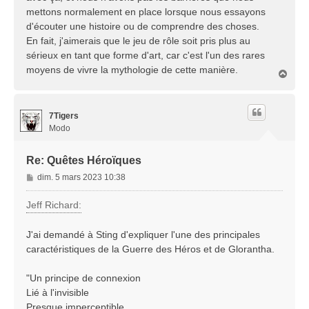
mettons normalement en place lorsque nous essayons
d'écouter une histoire ou de comprendre des choses.
En fait, j'aimerais que le jeu de rôle soit pris plus au
sérieux en tant que forme d'art, car c'est l'un des rares
moyens de vivre la mythologie de cette manière.
H
a
u
t
7Tigers
Modo
Re: Quêtes Héroïques
M
dim. 5 mars 2023 10:38
e
s
Jeff Richard:
s
a
J'ai demandé à Sting d'expliquer l'une des principales
g
caractéristiques de la Guerre des Héros et de Glorantha.
e
"Un principe de connexion
Lié à l'invisible
Presque imperceptible