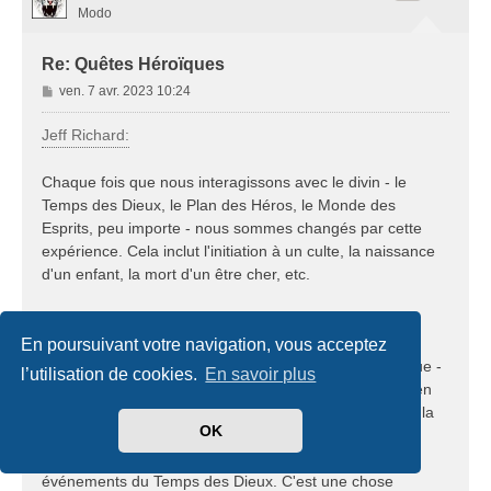
Modo
Re: Quêtes Héroïques
M
ven. 7 avr. 2023 10:24
e
s
Jeff Richard:
s
a
Chaque fois que nous interagissons avec le divin - le
g
Temps des Dieux, le Plan des Héros, le Monde des
e
Esprits, peu importe - nous sommes changés par cette
expérience. Cela inclut l'initiation à un culte, la naissance
d'un enfant, la mort d'un être cher, etc.
Il en va de même pour la quête héroïque. Laissons de
côté le modèle créé pour le jeu vidéo KoDP et
En poursuivant votre navigation, vous acceptez
réfléchissons à ce qu'est réellement une quête héroïque -
l’utilisation de cookies.
En savoir plus
c'est un mortel qui interagit directement avec le divin, en
dehors de ce qui lui est familier (le temple, le sacrifice, la
OK
maison sûre de son dieu, etc.), et qui fait de nouvelles
expériences avec les pouvoirs, les archétypes et les
événements du Temps des Dieux. C'est une chose