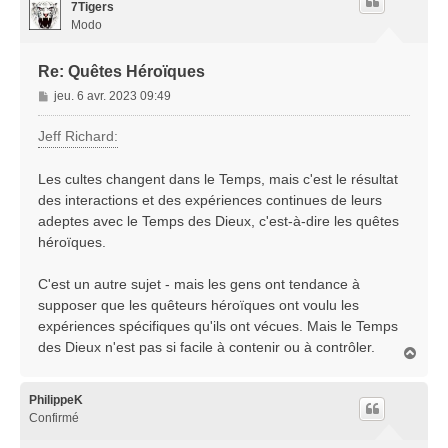
7Tigers
Modo
Re: Quêtes Héroïques
M
jeu. 6 avr. 2023 09:49
e
s
Jeff Richard:
s
a
Les cultes changent dans le Temps, mais c'est le résultat
g
des interactions et des expériences continues de leurs
e
adeptes avec le Temps des Dieux, c'est-à-dire les quêtes
héroïques.
C'est un autre sujet - mais les gens ont tendance à
supposer que les quêteurs héroïques ont voulu les
expériences spécifiques qu'ils ont vécues. Mais le Temps
des Dieux n'est pas si facile à contenir ou à contrôler.
H
a
u
t
PhilippeK
Confirmé