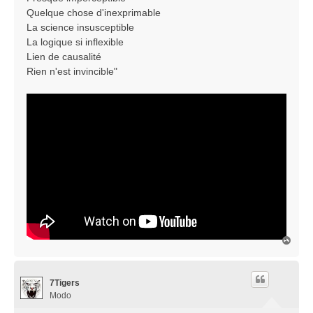
Quelque chose d'inexprimable
La science insusceptible
La logique si inflexible
Lien de causalité
Rien n'est invincible"
H
a
u
t
7Tigers
Modo