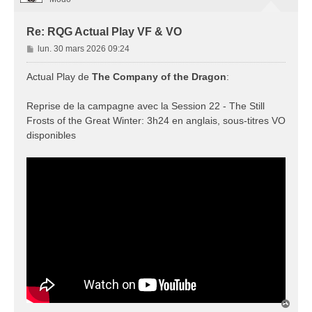
Re: RQG Actual Play VF & VO
M
lun. 30 mars 2026 09:24
e
s
Actual Play de
The Company of the Dragon
:
s
a
Reprise de la campagne avec la Session 22 - The Still
g
Frosts of the Great Winter: 3h24 en anglais, sous-titres VO
e
disponibles
H