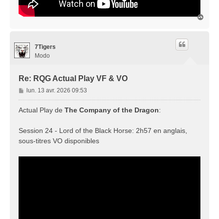
H
a
u
t
7Tigers
Modo
Re: RQG Actual Play VF & VO
M
lun. 13 avr. 2026 09:53
e
s
Actual Play de
The Company of the Dragon
:
s
a
Session 24 - Lord of the Black Horse: 2h57 en anglais,
g
sous-titres VO disponibles
e