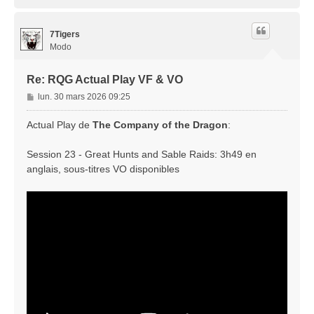
a
u
t
7Tigers
Modo
Re: RQG Actual Play VF & VO
M
lun. 30 mars 2026 09:25
e
s
Actual Play de
The Company of the Dragon
:
s
a
Session 23 - Great Hunts and Sable Raids: 3h49 en
g
anglais, sous-titres VO disponibles
e