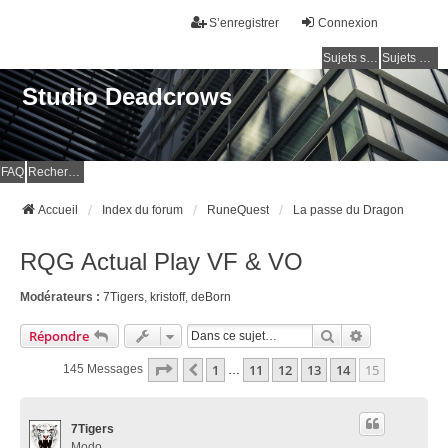
S’enregistrer
Connexion
Sujets sans réponse
Sujets actifs
Studio Deadcrows
FAQ
Rechercher
Accueil
Index du forum
RuneQuest
La passe du Dragon
RQG Actual Play VF & VO
Modérateurs :
7Tigers
,
kristoff
,
deBorn
Rechercher
Recherche Av
Répondre
Page
15
Sur
15
1
11
12
13
14
15
Précédente
145 Messages
…
7Tigers
Modo