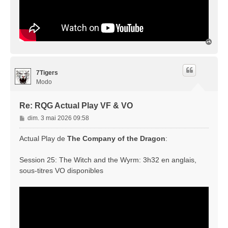
H
a
u
t
7Tigers
Modo
Re: RQG Actual Play VF & VO
M
dim. 3 mai 2026 09:58
e
s
Actual Play de
The Company of the Dragon
:
s
a
Session 25: The Witch and the Wyrm: 3h32 en anglais,
g
sous-titres VO disponibles
e