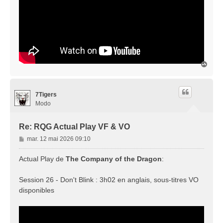
H
a
u
t
7Tigers
Modo
Re: RQG Actual Play VF & VO
M
mar. 12 mai 2026 09:10
e
s
Actual Play de
The Company of the Dragon
:
s
a
Session 26 - Don't Blink : 3h02 en anglais, sous-titres VO
g
disponibles
e