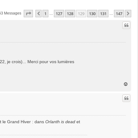
Page
129
Sur
147
1
127
128
129
130
131
147
Précédente
Su
63 Messages
…
…
2, je crois)... Merci pour vos lumières
H
a
u
t
t le Grand Hiver : dans
Orlanth is dead
et