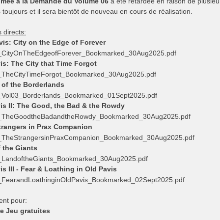
rimée à la Demande du Volume 06
a été retardée en raison de plusieu
s toujours et il sera bientôt de nouveau en cours de réalisation.
 directs:
is: City on the Edge of Forever
s_CityOnTheEdgeofForever_Bookmarked_30Aug2025.pdf
is: The City that Time Forgot
s_TheCityTimeForgot_Bookmarked_30Aug2025.pdf
 of the Borderlands
s_Vol03_Borderlands_Bookmarked_01Sept2025.pdf
is II: The Good, the Bad & the Rowdy
s_TheGoodtheBadandtheRowdy_Bookmarked_30Aug2025.pdf
trangers in Prax Companion
s_TheStrangersinPraxCompanion_Bookmarked_30Aug2025.pdf
 the Giants
s_LandoftheGiants_Bookmarked_30Aug2025.pdf
is III - Fear & Loathing in Old Pavis
_FearandLoathinginOldPavis_Bookmarked_02Sept2025.pdf
nt pour:
e Jeu gratuites