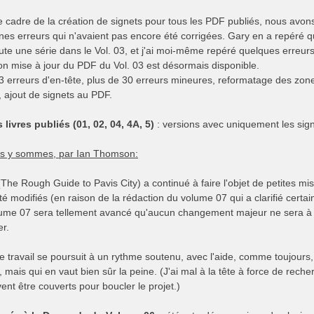
e cadre de la création de signets pour tous les PDF publiés, nous avon
nnes erreurs qui n'avaient pas encore été corrigées. Gary en a repéré 
ute une série dans le Vol. 03, et j'ai moi-même repéré quelques erreurs
on mise à jour du PDF du Vol. 03 est désormais disponible.
 3 erreurs d'en-tête, plus de 30 erreurs mineures, reformatage des zon
re, ajout de signets au PDF.
 livres publiés (01, 02, 04, 4A, 5)
: versions avec uniquement les sign
s y sommes, par Ian Thomson:
The Rough Guide to Pavis City) a continué à faire l'objet de petites m
é modifiés (en raison de la rédaction du volume 07 qui a clarifié certai
ume 07 sera tellement avancé qu'aucun changement majeur ne sera à p
er.
 travail se poursuit à un rythme soutenu, avec l'aide, comme toujours,
e, mais qui en vaut bien sûr la peine. (J'ai mal à la tête à force de rech
ent être couverts pour boucler le projet.)