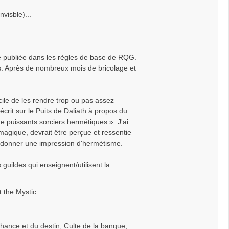
visble)...
ste publiée dans les règles de base de RQG.
es. Après de nombreux mois de bricolage et
acile de les rendre trop ou pas assez
écrit sur le Puits de Daliath à propos du
e puissants sorciers hermétiques ». J'ai
magique, devrait être perçue et ressentie
 donner une impression d'hermétisme.
s guildes qui enseignent/utilisent la
t the Mystic
chance et du destin, Culte de la banque,