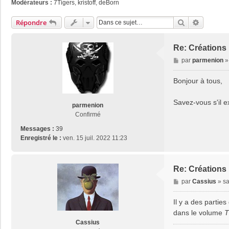
Modérateurs :
7Tigers
,
kristoff
,
deBorn
Rechercher
Recherch
Répondre
Re: Créations 
M
par
parmenion
e
s
Bonjour à tous,
s
a
Savez-vous s'il e
parmenion
g
Confirmé
e
Messages :
39
Enregistré le :
ven. 15 juil. 2022 11:23
Re: Créations 
M
par
Cassius
»
sa
e
s
Il y a des parti
s
dans le volume
T
a
Cassius
g