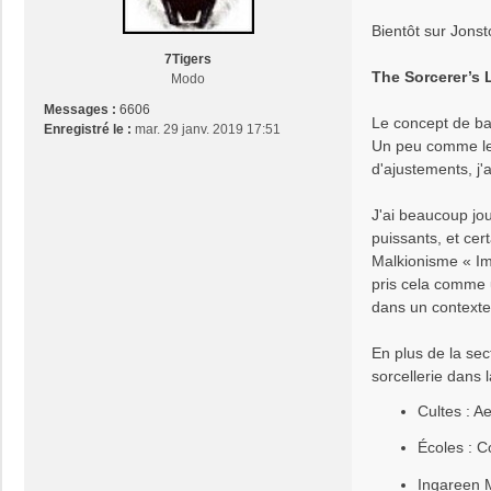
a
Bientôt sur Jonst
g
e
7Tigers
The Sorcerer’s 
Modo
Messages :
6606
Le concept de bas
Enregistré le :
mar. 29 janv. 2019 17:51
Un peu comme l
d'ajustements, j'
J'ai beaucoup joué
puissants, et cer
Malkionisme « Im
pris cela comme u
dans un contexte
En plus de la sect
sorcellerie dans
Cultes : A
Écoles : C
Ingareen M