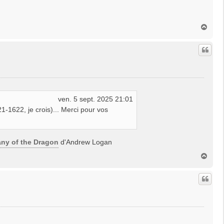
H
a
u
t
ven. 5 sept. 2025 21:01
1-1622, je crois)... Merci pour vos
ny of the Dragon
d'Andrew Logan
H
a
u
t