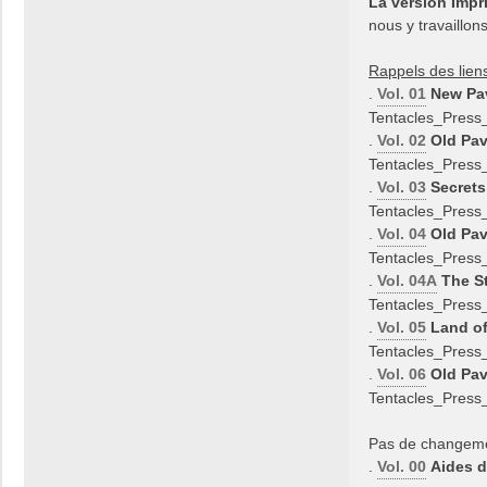
La version Imp
nous y travaillon
Rappels des liens
.
Vol. 01
New Pav
Tentacles_Pres
.
Vol. 02
Old Pav
Tentacles_Pres
.
Vol. 03
Secrets
Tentacles_Pres
.
Vol. 04
Old Pav
Tentacles_Pres
.
Vol. 04A
The S
Tentacles_Pres
.
Vol. 05
Land of
Tentacles_Pres
.
Vol. 06
Old Pav
Tentacles_Press
Pas de changeme
.
Vol. 00
Aides d