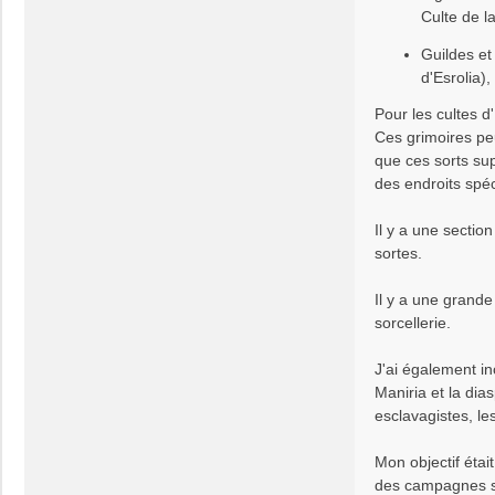
Culte de l
Guildes et
d'Esrolia)
Pour les cultes d
Ces grimoires pe
que ces sorts su
des endroits spéc
Il y a une sectio
sortes.
Il y a une grande
sorcellerie.
J'ai également i
Maniria et la dia
esclavagistes, les
Mon objectif étai
des campagnes se 