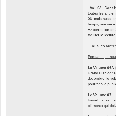
.
Vol. 03
: Dans l
toutes les ancie
06, mais aussi to
temps, une versi
=> correction de
faciliter la lectu
.
Tous les autres
Pendant que nou
Le Volume 06A
(
Grand Plan ont ét
décembre, le vol
pourrons le publi
Le Volume 07:
Le
travail titanesqu
éléments qui doiv