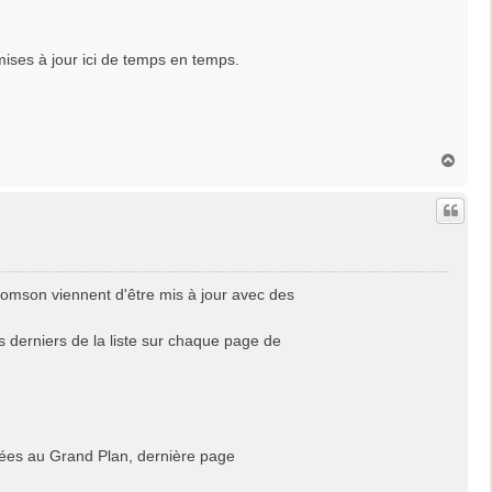
mises à jour ici de temps en temps.
H
a
u
t
omson viennent d'être mis à jour avec des
 derniers de la liste sur chaque page de
iées au Grand Plan, dernière page