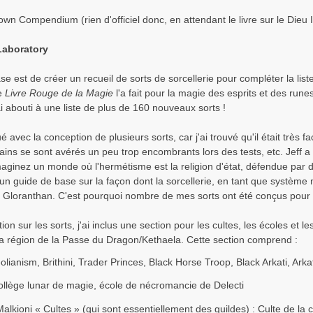
own Compendium (rien d'officiel donc, en attendant le livre sur le Dieu In
Laboratory
e est de créer un recueil de sorts de sorcellerie pour compléter la li
e
Livre Rouge de la Magie
l'a fait pour la magie des esprits et des run
ai abouti à une liste de plus de 160 nouveaux sorts !
 avec la conception de plusieurs sorts, car j'ai trouvé qu'il était très f
tains se sont avérés un peu trop encombrants lors des tests, etc. Jeff a 
aginez un monde où l'hermétisme est la religion d'état, défendue par d
n guide de base sur la façon dont la sorcellerie, en tant que système 
 Gloranthan. C'est pourquoi nombre de mes sorts ont été conçus pour
ion sur les sorts, j'ai inclus une section pour les cultes, les écoles et le
 la région de la Passe du Dragon/Kethaela. Cette section comprend :
eolianism, Brithini, Trader Princes, Black Horse Troop, Black Arkati, Arka
ollège lunar de magie, école de nécromancie de Delecti
alkioni « Cultes » (qui sont essentiellement des guildes) : Culte de la 