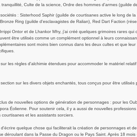
a tranquillité, Culte de la science, Ordre des hommes d'armes (guilde de
 sociétés : Sisterhood Saphir (guilde de courtisanes active le long de l
, Bronze Ring (guilde d'esclavagistes de Ralian), Red Dart Faction (rése
'Irrippi Ontor et de Lhankor Mhy, j'ai créé quelques grimoires rares qu
uvent être utilisés comme un complément optionnel à leurs connaissanc
pplémentaires sont moins bien connus dans les deux cultes et que leur
ifiques.
n sur les règles d'alchimie étendues pour accommoder le matériel relati
 section sur les divers objets enchantés, tous conçus pour être utilisés p
nclus de nouvelles options de génération de personnages : pour les Oub
spora Éolienne. Pour soutenir cela, il y a aussi de nouvelles professions 
 courtisanes et les assistants sorciers.
t d'écrire quelque chose qui faciliterait la création de personnages et d
déroulant dans la Passe du Dragon ou le Pays Saint. Après 18 mois de tr