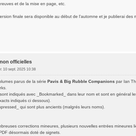
reuves et de la mise en page, etc.
ersion finale sera disponible au début de l'automne et je publierai des 
non officielles
r. 10 sept. 2025 10:38
lumes parus de la série
Pavis & Big Rubble Companions
par Ian Th
rks.
 sont indiqués avec _Bookmarked_ dans leur nom et sont en général les
xacts indiqués ci dessous).
pressed_ qui sont plus ancients (malgrés leurs noms).
mbreuses corrections mineures, plusieurs nouvelles entrées mineures l
PDF désormais doté de signets.