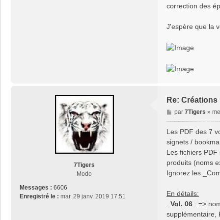
correction des ép
J'espère que la v
Re: Créations 
M
par
7Tigers
»
me
e
s
Les PDF des 7 vo
s
signets / bookma
a
Les fichiers PDF
g
produits (noms e
e
7Tigers
Ignorez les _Com
Modo
Messages :
6606
En détails:
Enregistré le :
mar. 29 janv. 2019 17:51
.
Vol. 06
: => no
supplémentaire, 