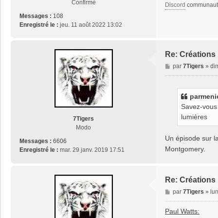
Confirmé
Discord
communauta
e
Messages :
108
Enregistré le :
jeu. 11 août 2022 13:02
Re: Créations 
M
par
7Tigers
»
di
e
s
s
parmeni
a
Savez-vous s
g
lumières
e
7Tigers
Modo
Un épisode sur l
Messages :
6606
Montgomery.
Enregistré le :
mar. 29 janv. 2019 17:51
Re: Créations 
M
par
7Tigers
»
lu
e
s
Paul Watts:
s