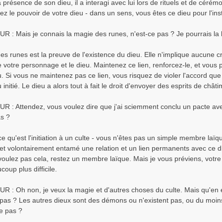
a présence de son dieu, il a interagi avec lui lors de rituels et de cérém
z le pouvoir de votre dieu - dans un sens, vous êtes ce dieu pour l'ins
 Mais je connais la magie des runes, n'est-ce pas ? Je pourrais la l
es runes est la preuve de l'existence du dieu. Elle n'implique aucune 
re votre personnage et le dieu. Maintenez ce lien, renforcez-le, et vous 
. Si vous ne maintenez pas ce lien, vous risquez de violer l'accord qu
initié. Le dieu a alors tout à fait le droit d'envoyer des esprits de chât
 Attendez, vous voulez dire que j'ai sciemment conclu un pacte avec l
as ?
ce qu'est l'initiation à un culte - vous n'êtes pas un simple membre laï
et volontairement entamé une relation et un lien permanents avec ce 
voulez pas cela, restez un membre laïque. Mais je vous préviens, votre 
up plus difficile.
 Oh non, je veux la magie et d'autres choses du culte. Mais qu'en es
e pas ? Les autres dieux sont des démons ou n'existent pas, ou du moi
ce pas ?