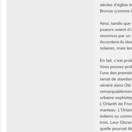
siècles d'église 
Bronze (comme le
Ainsi, tandis que
joueurs soient d'
reconnus par un
Accordent-ils de
solaires, mais le
En fait, c'est pr
Vous pouvez proba
l'une des premièr
serait de standard
vénéré dans Old T
remarquablement.
urbaine sophistiq
L'Orlanth de Fro
marteau. L'Orlant
indiens ou comme
trois. Leur Glora
quelle pourrait ê