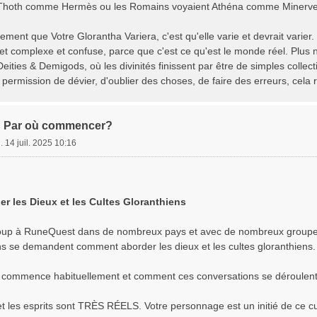
 Thoth comme Hermès ou les Romains voyaient Athéna comme Minerve
ment que Votre Glorantha Variera, c'est qu'elle varie et devrait varier. C
et complexe et confuse, parce que c'est ce qu'est le monde réel. Plus n
ities & Demigods, où les divinités finissent par être de simples colle
permission de dévier, d'oublier des choses, de faire des erreurs, cela 
: Par où commencer?
. 14 juil. 2025 10:16
 les Dieux et les Cultes Gloranthiens
oup à RuneQuest dans de nombreux pays et avec de nombreux groupes 
 se demandent comment aborder les dieux et les cultes gloranthiens.
 commence habituellement et comment ces conversations se déroulent
t les esprits sont TRÈS RÉELS. Votre personnage est un initié de ce cu