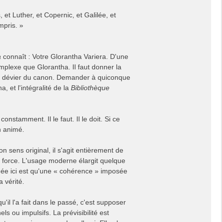
 et Luther, et Copernic, et Galilée, et
mpris. »
a
connaît : Votre Glorantha Variera. D'une
mplexe que Glorantha. Il faut donner la
de dévier du canon. Demander à quiconque
, et l'intégralité de la
Bibliothèque
onstamment. Il le faut. Il le doit. Si ce
in animé.
n sens original, il s'agit entièrement de
e force. L'usage moderne élargit quelque
'idée ici est qu'une « cohérence » imposée
a vérité.
l l'a fait dans le passé, c'est supposer
s ou impulsifs. La prévisibilité est