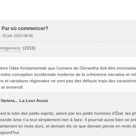
e Avancée
: Par où commencer?
. 10 juil. 2025 08:39
ontgomery:
(2019)
lore l'idée fondamentale que l'univers de Glorantha doit être inconsista
 notre conception occidentale moderne de la cohérence narrative et re
ns et variations régionales ne sont pas des défauts mais des caractérist
e et immersif.
Variera... La Leur Aussi
 est le lutin des petits esprits, adoré par les petits hommes d'État, les 
ande âme n'a tout simplement rien à faire. Il pourrait aussi bien se p
intenant en mots durs, et demain dis ce que demain pense en mots du
ujourd'hui.