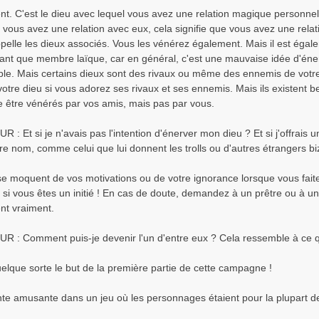
t. C'est le dieu avec lequel vous avez une relation magique personnell
 vous avez une relation avec eux, cela signifie que vous avez une relati
pelle les dieux associés. Vous les vénérez également. Mais il est égal
ant que membre laïque, car en général, c'est une mauvaise idée d'énerve
ble. Mais certains dieux sont des rivaux ou même des ennemis de votre 
tre dieu si vous adorez ses rivaux et ses ennemis. Mais ils existent bel 
 être vénérés par vos amis, mais pas par vous.
Et si je n'avais pas l'intention d'énerver mon dieu ? Et si j'offrais u
e nom, comme celui que lui donnent les trolls ou d'autres étrangers bi
se moquent de vos motivations ou de votre ignorance lorsque vous fait
 si vous êtes un initié ! En cas de doute, demandez à un prêtre ou à un
ent vraiment.
 Comment puis-je devenir l'un d'entre eux ? Cela ressemble à ce qu
elque sorte le but de la première partie de cette campagne !
ante amusante dans un jeu où les personnages étaient pour la plupart 