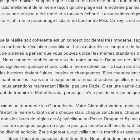
is guère réaliste. Supposer que l'histoire est correcte ne fait que démo
érationnellement de la même façon qu'une plage est remodelée par les m
ue ou une religion a été tenté et a toujours échoué. Les variations régi
rité », affirme le personnage titulaire de Lucifer de Mike Carrey, « es
que la réalité soit cohérente est un concept occidental très moderne, 
 plus tard par la révolution scientifique. La loi naturelle se comporte de
utre amenés à penser que vous pouvez utiliser les mêmes standards uti
s. Nous sommes tombés amoureux de notre pouvoir d'imposer des défi
es signifiaient quelque chose. Cela a même déteint sur la façon dont n
 les histoires étaient fluides, locales et changeantes. Elles changeaient s
nant nous les fixons sur la page écrite et nous attendons qu'elles y 
 nous attendons maintenant l'Iliade, pas une Iliade. C'est une vanité cul
t de traduire le Mahabharata, parce qu'il n'y a pas de version unique e
usions ne tourmente les Gloranthiens. Votre Glorantha Variera, mais la 
il était le même Orlanth dans chaque clan, chaque sanctuaire, chaque
ans les livres de règles est A) spécifique au Passe-Dragon et B) une g
inition de quelques pages ne signifie pas que les Gloranthiens le font
 divinité agricole, Zeus Agoreaus, qui veillait sur le marché et assura
e — étaient tous des masques du même être. Nous attendons que Zeus