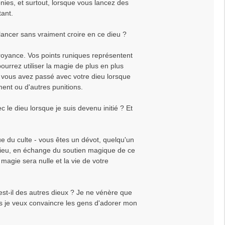
onies, et surtout, lorsque vous lancez des
tant.
ancer sans vraiment croire en ce dieu ?
croyance. Vos points runiques représentent
pourrez utiliser la magie de plus en plus
e vous avez passé avec votre dieu lorsque
iment ou d'autres punitions.
e dieu lorsque je suis devenu initié ? Et
que du culte - vous êtes un dévot, quelqu'un
dieu, en échange du soutien magique de ce
magie sera nulle et la vie de votre
t-il des autres dieux ? Je ne vénère que
ns je veux convaincre les gens d'adorer mon