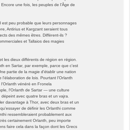
s. Encore une fois, les peuples de l'Âge de
, il est peu probable que leurs personnages
e, Antirius et Kargzant seraient tous
s des mêmes êtres. Diffèrent-ils ?
commerciales et Tallaios des magies
t les dieux différents de région en région.
nth en Sartar, par exemple, parce que c'est
ne partie de la magie d'établir une nation
 l'élaboration de lois. Pourtant l'Orlanth
t l'Orlanth vénéré en Fronela
le, l'Orlanth de Sartar — une culture
 dépeint avec quatre bras et un vajra.
bler davantage à Thor, avec deux bras et un
t qu'essayer de définir les Orlanthi comme
anthi ressembleraient probablement aux
 très certainement Orlanth, peu importe
ns faire cela dans la façon dont les Grecs