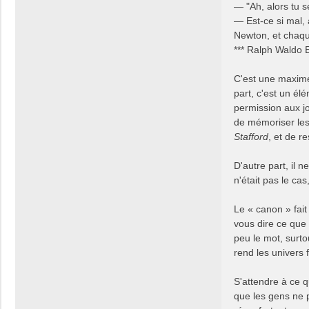
— "Ah, alors tu s
— Est-ce si mal, 
Newton, et chaque
*** Ralph Waldo
C'est une maxim
part, c'est un él
permission aux j
de mémoriser le
Stafford
, et de r
D'autre part, il n
n'était pas le ca
Le « canon » fait
vous dire ce que 
peu le mot, surto
rend les univers f
S'attendre à ce 
que les gens ne p