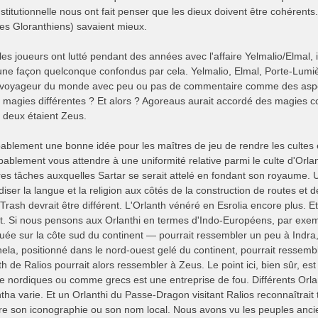
institutionnelle nous ont fait penser que les dieux doivent être cohérent
s Gloranthiens) savaient mieux.
 les joueurs ont lutté pendant des années avec l'affaire Yelmalio/Elmal
une façon quelconque confondus par cela. Yelmalio, Elmal, Porte-Lumièr
 voyageur du monde avec peu ou pas de commentaire comme des aspect
s magies différentes ? Et alors ? Agoreaus aurait accordé des magies 
s deux étaient Zeus.
obablement une bonne idée pour les maîtres de jeu de rendre les cultes e
blement vous attendre à une uniformité relative parmi le culte d'Orla
es tâches auxquelles Sartar se serait attelé en fondant son royaume. U
iser la langue et la religion aux côtés de la construction de routes et de
rash devrait être différent. L'Orlanth vénéré en Esrolia encore plus. E
 Si nous pensons aux Orlanthi en termes d'Indo-Européens, par exemp
uée sur la côte sud du continent — pourrait ressembler un peu à Indra,
nela, positionné dans le nord-ouest gelé du continent, pourrait ressem
h de Ralios pourrait alors ressembler à Zeus. Le point ici, bien sûr, es
 nordiques ou comme grecs est une entreprise de fou. Différents Orl
ntha varie. Et un Orlanthi du Passe-Dragon visitant Ralios reconnaîtrait
tre son iconographie ou son nom local. Nous avons vu les peuples ancie