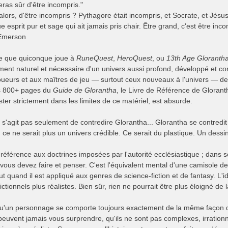
eras sûr d'être incompris."
alors, d'être incompris ? Pythagore était incompris, et Socrate, et Jésus,
 esprit pur et sage qui ait jamais pris chair. Être grand, c'est être inco
 Emerson
e que quiconque joue à
RuneQuest
,
HeroQuest
, ou
13th Age Gloranth
ément naturel et nécessaire d'un univers aussi profond, développé et co
oueurs et aux maîtres de jeu — surtout ceux nouveaux à l'univers — 
s 800+ pages du
Guide de Glorantha
, le Livre de Référence de Glorantha
ester strictement dans les limites de ce matériel, est absurde.
e s'agit pas seulement de contredire Glorantha... Glorantha se contredit c
s, ce ne serait plus un univers crédible. Ce serait du plastique. Un dess
 référence aux doctrines imposées par l'autorité ecclésiastique ; dans so
vous devez faire et penser. C'est l'équivalent mental d'une camisole d
ut quand il est appliqué aux genres de science-fiction et de fantasy. L
ictionnels plus réalistes. Bien sûr, rien ne pourrait être plus éloigné de l
qu'un personnage se comporte toujours exactement de la même façon qu'i
euvent jamais vous surprendre, qu'ils ne sont pas complexes, irrationnel