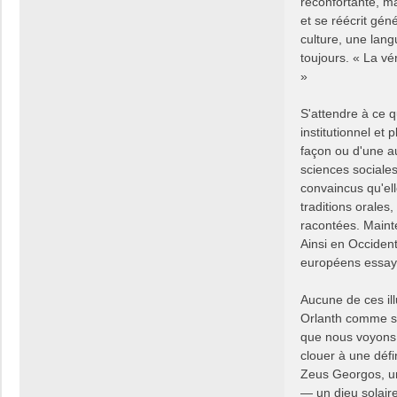
réconfortante, ma
et se réécrit gén
culture, une lang
toujours. « La vé
»
S'attendre à ce 
institutionnel et
façon ou d'une a
sciences sociale
convaincus qu'ell
traditions orales,
racontées. Mainte
Ainsi en Occident
européens essayan
Aucune de ces ill
Orlanth comme s'
que nous voyons d
clouer à une déf
Zeus Georgos, une
— un dieu solair