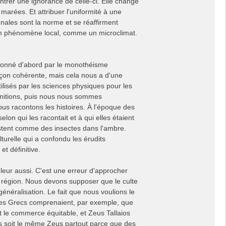
ntrer une ignorance de celle-ci. Elle change
arées. Et attribuer l'uniformité à une
onales sont la norme et se réaffirment
t un phénomène local, comme un microclimat.
façonné d'abord par le monothéisme
 façon cohérente, mais cela nous a d'une
lisés par les sciences physiques pour les
nitions, puis nous nous sommes
ous racontons les histoires. À l'époque des
elon qui les racontait et à qui elles étaient
restent comme des insectes dans l'ambre.
turelle qui a confondu les érudits
t définitive.
leur aussi. C'est une erreur d'approcher
 région. Nous devons supposer que le culte
énéralisation. Le fait que nous voulions le
. Les Grecs comprenaient, par exemple, que
it le commerce équitable, et Zeus Tallaios
 soit le même Zeus partout parce que des