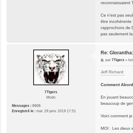
reconnaissaient
Ce n'est pas seule
être incohérente 
rapprochons de De
pas seulement la 
Re: Glorantha
M
par
7Tigers
»
lun
e
s
Jeff Richard:
s
a
Comment Aborder
g
e
7Tigers
En jouant beauc
Modo
beaucoup de gens
Messages :
6606
Enregistré le :
mar. 29 janv. 2019 17:51
Voici comment je
MOI : Les dieux e