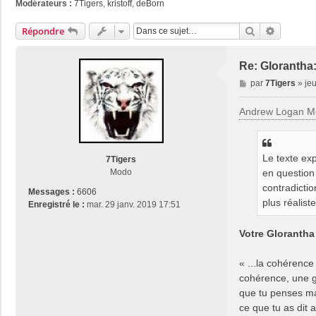
Modérateurs :
7Tigers
,
kristoff
,
deBorn
Rechercher
Recherch
Répondre
Re: Glorantha
M
par
7Tigers
»
jeu
e
s
Andrew Logan M
s
a
g
Le texte exp
e
7Tigers
en question
Modo
contradictio
Messages :
6606
plus réalist
Enregistré le :
mar. 29 janv. 2019 17:51
Votre Glorantha 
« ...la cohérence
cohérence, une gr
que tu penses ma
ce que tu as dit a