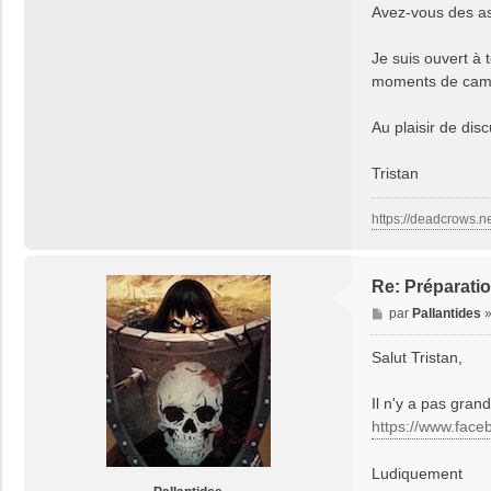
Avez-vous des a
i
l
l
Je suis ouvert à 
y
moments de camp
8
3
Au plaisir de dis
Tristan
https://deadcrows.n
Re: Préparati
M
par
Pallantides
e
s
Salut Tristan,
s
a
Il n'y a pas gran
g
https://www.face
e
Ludiquement