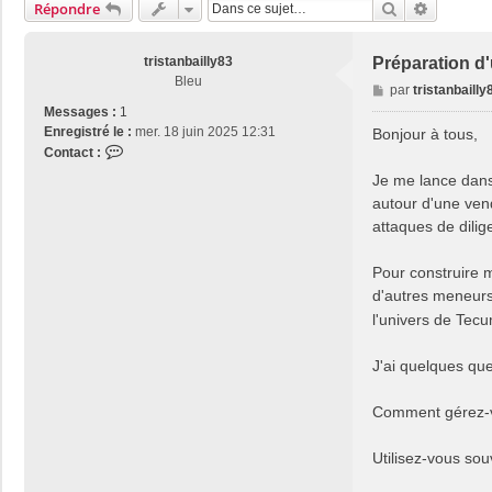
Rechercher
Recherch
Répondre
tristanbailly83
Préparation d
Bleu
M
par
tristanbailly
e
Messages :
1
s
Enregistré le :
mer. 18 juin 2025 12:31
Bonjour à tous,
s
C
Contact :
a
o
Je me lance dans
g
n
autour d'une vend
e
t
attaques de dilig
a
c
t
Pour construire 
e
d'autres meneurs
r
l'univers de Tec
t
r
J'ai quelques que
i
s
t
Comment gérez-vo
a
n
Utilisez-vous sou
b
a