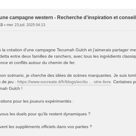
e Avancée
'une campagne western - Recherche d'inspiration et consei
83
»
mer. 23 juil. 2025 04:13
 la création d'une campagne Tecumah Gulch et j'aimerais partager mes
etta entre deux familles de ranchers, avec tous les ingrédients classiq
ence et conflits autour du chemin de fer.
mon scénario, je cherche des idées de scènes marquantes. Je suis tombé
 de jeu :
https://www.socreate.it/fr/blogs/ecritu ... otre-livre
. Certaines p
umah Gulch !
stions pour les joueurs expérimentés :
us les duels pour qu'ils restent dynamiques ?
vent les suppléments officiels dans vos parties ?