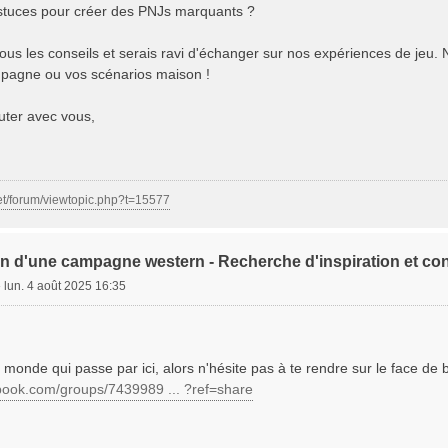
stuces pour créer des PNJs marquants ?
tous les conseils et serais ravi d'échanger sur nos expériences de jeu. 
agne ou vos scénarios maison !
cuter avec vous,
et/forum/viewtopic.php?t=15577
on d'une campagne western - Recherche d'inspiration et con
»
lun. 4 août 2025 16:35
d monde qui passe par ici, alors n'hésite pas à te rendre sur le face de 
book.com/groups/7439989 ... ?ref=share