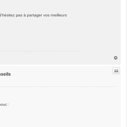
N'hésitez pas à partager vos meilleurs
H
a
u
t
seils
bouc :