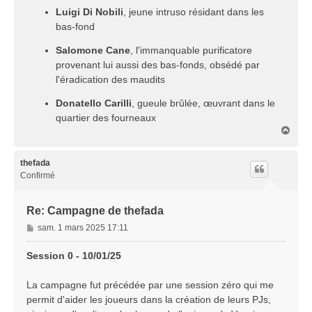
Luigi Di Nobili
, jeune intruso résidant dans les
bas-fond
Salomone Cane
, l'immanquable purificatore
provenant lui aussi des bas-fonds, obsédé par
l'éradication des maudits
Donatello Carilli
, gueule brûlée, œuvrant dans le
quartier des fourneaux
H
a
u
t
thefada
Confirmé
Re: Campagne de thefada
M
sam. 1 mars 2025 17:11
e
s
Session 0 - 10/01/25
s
a
La campagne fut précédée par une session zéro qui me
g
permit d'aider les joueurs dans la création de leurs PJs,
e