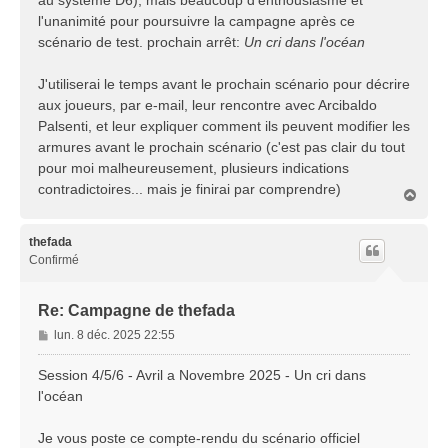
au système D6), mais beaucoup d'enthousiasme et
l'unanimité pour poursuivre la campagne après ce
scénario de test. prochain arrêt:
Un cri dans l'océan
J'utiliserai le temps avant le prochain scénario pour décrire
aux joueurs, par e-mail, leur rencontre avec Arcibaldo
Palsenti, et leur expliquer comment ils peuvent modifier les
armures avant le prochain scénario (c'est pas clair du tout
pour moi malheureusement, plusieurs indications
contradictoires... mais je finirai par comprendre)
H
a
u
t
thefada
Confirmé
Re: Campagne de thefada
M
lun. 8 déc. 2025 22:55
e
s
Session 4/5/6 - Avril a Novembre 2025 - Un cri dans
s
l'océan
a
g
Je vous poste ce compte-rendu du scénario officiel
e