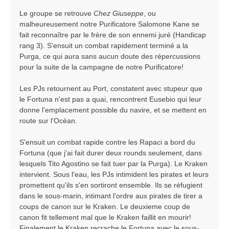
Le groupe se retrouve
Chez Giuseppe
, ou
malheureusement notre Purificatore Salomone Kane se
fait reconnaître par le frère de son ennemi juré (Handicap
rang 3). S'ensuit un combat rapidement terminé a la
Purga, ce qui aura sans aucun doute des répercussions
pour la suite de la campagne de notre Purificatore!
Les PJs retournent au Port, constatent avec stupeur que
le Fortuna n'est pas a quai, rencontrent Eusebio qui leur
donne l'emplacement possible du navire, et se mettent en
route sur l'Océan.
S'ensuit un combat rapide contre les Rapaci a bord du
Fortuna (que j'ai fait durer deux rounds seulement, dans
lesquels Tito Agostino se fait tuer par la Purga). Le Kraken
intervient. Sous l'eau, les PJs intimident les pirates et leurs
promettent qu'ils s'en sortiront ensemble. Ils se réfugient
dans le sous-marin, intimant l'ordre aux pirates de tirer a
coups de canon sur le Kraken. Le deuxieme coup de
canon fit tellement mal que le Kraken faillit en mourir!
Finalement le Kraken recrache le Fortuna avec le sous-