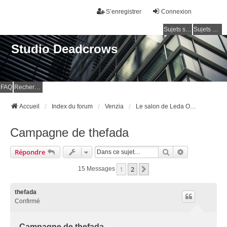
S’enregistrer
Connexion
Sujets sans réponse
Sujets actifs
Studio Deadcrows
FAQ
Rechercher
Accueil
Index du forum
Venzia
Le salon de Leda Orefici Moncenigo
Campagne de thefada
Rechercher
Recherche Av
Répondre
1
2
Suivante
15 Messages
thefada
Confirmé
Campagne de thefada