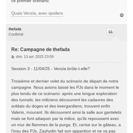
ce premier scénario.
Quais Venzia, avec spoilers
H
a
u
t
thefada
Confirmé
Re: Campagne de thefada
M
dim. 13 avr. 2025 23:09
e
s
Session 3 - 11/04/25 - Venzia brûle-t-elle?
s
a
Troisième et dernier volet du scénario de départ de notre
g
campagne. Nous avions laissé les PJs dans le moment le
e
plus tendu de ce scénario: après une longue exploration
des tunnels, les miliciens découvrent les cadavres des
soldats du doges et des keergardiens, trouvent enfin
Valerio, mourant. Ils découvrent ainsi la salle aux gantelets
mais se font attaquer par la milice, qu'ils repoussent avec
un mur de flammes de la purga. Et, cerise sur le gâteau, a
l'insu des PJs, Zayhydin fait son apparition et ne va pas