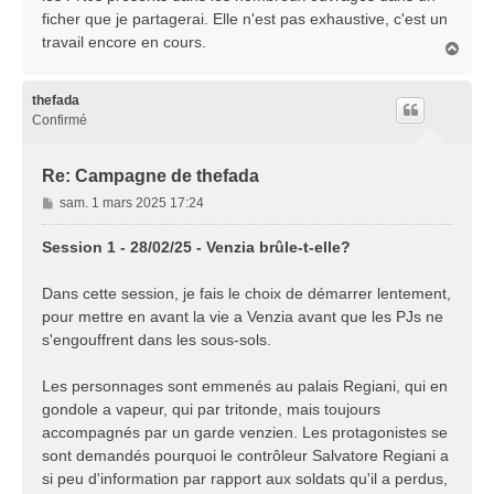
ficher que je partagerai. Elle n'est pas exhaustive, c'est un
travail encore en cours.
H
a
u
t
thefada
Confirmé
Re: Campagne de thefada
M
sam. 1 mars 2025 17:24
e
s
Session 1 - 28/02/25 - Venzia brûle-t-elle?
s
a
Dans cette session, je fais le choix de démarrer lentement,
g
pour mettre en avant la vie a Venzia avant que les PJs ne
e
s'engouffrent dans les sous-sols.
Les personnages sont emmenés au palais Regiani, qui en
gondole a vapeur, qui par tritonde, mais toujours
accompagnés par un garde venzien. Les protagonistes se
sont demandés pourquoi le contrôleur Salvatore Regiani a
si peu d'information par rapport aux soldats qu'il a perdus,