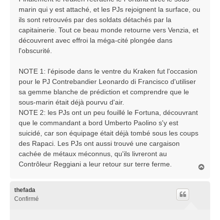
marin qui y est attaché, et les PJs rejoignent la surface, ou
ils sont retrouvés par des soldats détachés par la
capitainerie. Tout ce beau monde retourne vers Venzia, et
découvrent avec effroi la méga-cité plongée dans
l'obscurité.
NOTE 1: l'épisode dans le ventre du Kraken fut l'occasion
pour le PJ Contrebandier Leonardo di Francisco d'utiliser
sa gemme blanche de prédiction et comprendre que le
sous-marin était déjà pourvu d'air.
NOTE 2: les PJs ont un peu fouillé le Fortuna, découvrant
que le commandant a bord Umberto Paolino s'y est
suicidé, car son équipage était déjà tombé sous les coups
des Rapaci. Les PJs ont aussi trouvé une cargaison
cachée de métaux méconnus, qu'ils livreront au
Contrôleur Reggiani a leur retour sur terre ferme.
H
a
u
t
thefada
Confirmé