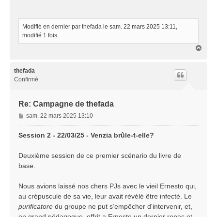
s
a
g
e
Modifié en dernier par
thefada
le sam. 22 mars 2025 13:11,
modifié 1 fois.
H
a
u
t
thefada
Confirmé
Re: Campagne de thefada
M
sam. 22 mars 2025 13:10
e
s
Session 2 - 22/03/25 - Venzia brûle-t-elle?
s
a
Deuxième session de ce premier scénario du livre de
g
base.
e
Nous avions laissé nos chers PJs avec le vieil Ernesto qui,
au crépuscule de sa vie, leur avait révélé être infecté. Le
purificatore
du groupe ne put s’empêcher d'intervenir, et,
en grand pédagogue, offrit a Ernesto un dernier repas et