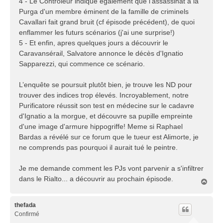
4 - Le Contrôleur indique également que l'assassinat a la
Purga d'un membre éminent de la famille de criminels
Cavallari fait grand bruit (cf épisode précédent), de quoi
enflammer les futurs scénarios (j'ai une surprise!)
5 - Et enfin, apres quelques jours a découvrir le
Caravansérail, Salvatore annonce le décès d'Ignatio
Sapparezzi, qui commence ce scénario.
L’enquête se poursuit plutôt bien, je trouve les ND pour
trouver des indices trop élevés. Incroyablement, notre
Purificatore réussit son test en médecine sur le cadavre
d'Ignatio a la morgue, et découvre sa pupille empreinte
d'une image d'armure hippogriffe! Meme si Raphael
Bardas a révélé sur ce forum que le tueur est Alimorte, je
ne comprends pas pourquoi il aurait tué le peintre.
Je me demande comment les PJs vont parvenir a s'infiltrer
dans le Rialto... a découvrir au prochain épisode.
H
a
u
t
thefada
Confirmé