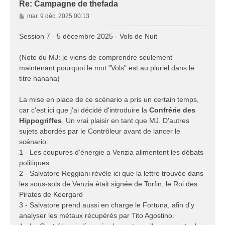
Re: Campagne de thefada
M
mar. 9 déc. 2025 00:13
e
s
Session 7 - 5 décembre 2025 - Vols de Nuit
s
a
(Note du MJ: je viens de comprendre seulement
g
maintenant pourquoi le mot "Vols" est au pluriel dans le
e
titre hahaha)
La mise en place de ce scénario a pris un certain temps,
car c'est ici que j'ai décidé d'introduire la
Confrérie des
Hippogriffes
. Un vrai plaisir en tant que MJ. D'autres
sujets abordés par le Contrôleur avant de lancer le
scénario:
1 - Les coupures d'énergie a Venzia alimentent les débats
politiques.
2 - Salvatore Reggiani révèle ici que la lettre trouvée dans
les sous-sols de Venzia était signée de Torfin, le Roi des
Pirates de Keergard
3 - Salvatore prend aussi en charge le Fortuna, afin d'y
analyser les métaux récupérés par Tito Agostino.