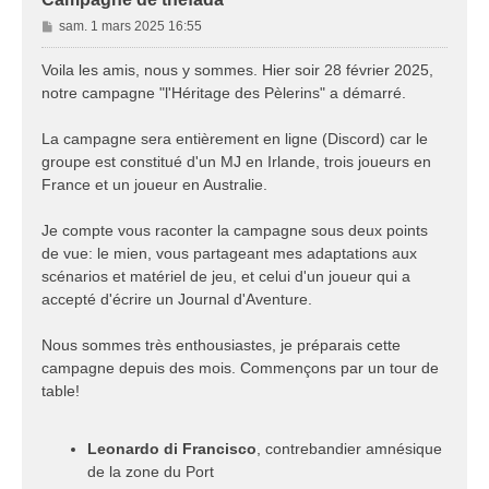
M
sam. 1 mars 2025 16:55
e
s
Voila les amis, nous y sommes. Hier soir 28 février 2025,
s
notre campagne "l'Héritage des Pèlerins" a démarré.
a
g
La campagne sera entièrement en ligne (Discord) car le
e
groupe est constitué d'un MJ en Irlande, trois joueurs en
France et un joueur en Australie.
Je compte vous raconter la campagne sous deux points
de vue: le mien, vous partageant mes adaptations aux
scénarios et matériel de jeu, et celui d'un joueur qui a
accepté d'écrire un Journal d'Aventure.
Nous sommes très enthousiastes, je préparais cette
campagne depuis des mois. Commençons par un tour de
table!
Leonardo di Francisco
, contrebandier amnésique
de la zone du Port