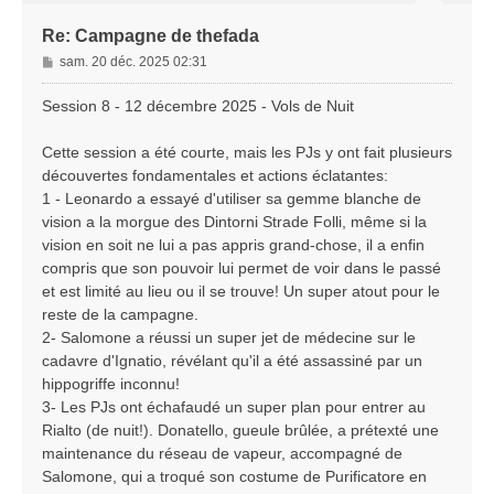
Re: Campagne de thefada
M
sam. 20 déc. 2025 02:31
e
s
Session 8 - 12 décembre 2025 - Vols de Nuit
s
a
Cette session a été courte, mais les PJs y ont fait plusieurs
g
découvertes fondamentales et actions éclatantes:
e
1 - Leonardo a essayé d'utiliser sa gemme blanche de
vision a la morgue des Dintorni Strade Folli, même si la
vision en soit ne lui a pas appris grand-chose, il a enfin
compris que son pouvoir lui permet de voir dans le passé
et est limité au lieu ou il se trouve! Un super atout pour le
reste de la campagne.
2- Salomone a réussi un super jet de médecine sur le
cadavre d'Ignatio, révélant qu'il a été assassiné par un
hippogriffe inconnu!
3- Les PJs ont échafaudé un super plan pour entrer au
Rialto (de nuit!). Donatello, gueule brûlée, a prétexté une
maintenance du réseau de vapeur, accompagné de
Salomone, qui a troqué son costume de Purificatore en