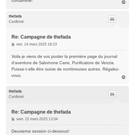
contaminé!
H
a
u
t
thefada
Confirmé
Re: Campagne de thefada
M
ven. 14 mars 2025 18:23
e
s
Voila je viens de vos poster la première page du journal
s
d'aventure de Salomone Cane, Purificatore de Venzia.
a
Puisse-t-elle être suivie de nombreuses autres. Régalez-
g
vous.
e
H
a
u
t
thefada
Confirmé
Re: Campagne de thefada
M
sam. 22 mars 2025 13:04
e
s
Deuxieme session ci-dessous!