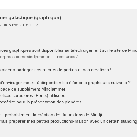
e Avancée
ier galactique (graphique)
»
lun. 5 févr. 2018 11:13
rces graphiques sont disponibles au téléchargement sur le site de Mi
erpress.com/mindjammer- ... resources/
 aider à partager nos retours de parties et nos créations !
e d'envisager mettre à disposition les éléments graphiques suivants ?
e page de supplément Mindjammer
lices caractères (Fonts) utilisées
ocaèdre pour la présentation des planètes
t probablement la création des futurs fans de Mindji.
rrais préparer mes petites productions-maison avec un certain standin