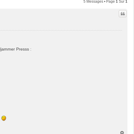
5 Messages • Page
1
Sur
1
ndjammer Presss :
g
H