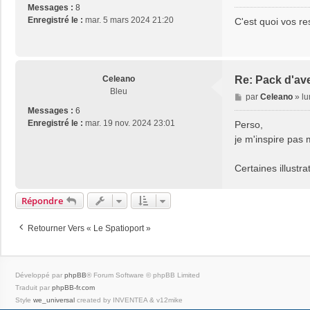
e
Messages :
8
s
Enregistré le :
mar. 5 mars 2024 21:20
C'est quoi vos re
s
a
g
e
Celeano
Re: Pack d'ave
Bleu
M
par
Celeano
»
lu
e
Messages :
6
s
Enregistré le :
mar. 19 nov. 2024 23:01
Perso,
s
je m'inspire pas ma
a
g
Certaines illust
e
Répondre
Retourner Vers « Le Spatioport »
Développé par
phpBB
® Forum Software © phpBB Limited
Traduit par
phpBB-fr.com
Style
we_universal
created by INVENTEA & v12mike