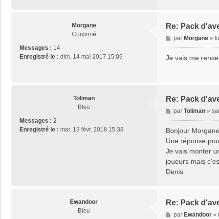
Morgane
Re: Pack d'ave
Confirmé
M
par
Morgane
»
l
e
Messages :
14
s
Enregistré le :
dim. 14 mai 2017 15:09
Je vais me rense
s
a
g
e
Toliman
Re: Pack d'ave
Bleu
M
par
Toliman
»
sa
e
Messages :
2
s
Enregistré le :
mar. 13 févr. 2018 15:38
Bonjour Morgane
s
Une réponse pour
a
Je vais monter un
g
joueurs mais c'es
e
Denis
Ewandoor
Re: Pack d'ave
Bleu
M
par
Ewandoor
»