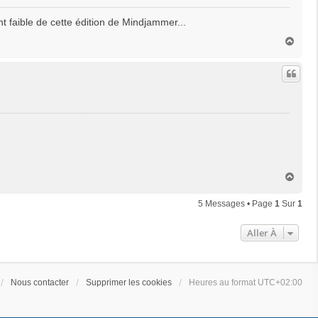
int faible de cette édition de Mindjammer...
H
a
u
t
H
a
u
5 Messages • Page
1
Sur
1
t
Aller À
Nous contacter
Supprimer les cookies
Heures au format
UTC+02:00