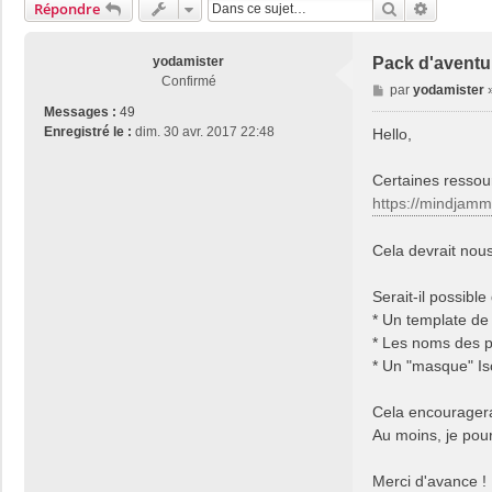
Rechercher
Recherch
Répondre
yodamister
Pack d'aventur
Confirmé
M
par
yodamister
e
Messages :
49
s
Enregistré le :
dim. 30 avr. 2017 22:48
Hello,
s
a
Certaines ressou
g
https://mindjamm
e
Cela devrait nous
Serait-il possibl
* Un template d
* Les noms des po
* Un "masque" Is
Cela encouragerai
Au moins, je pou
Merci d'avance !