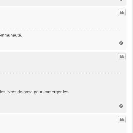
a
u
t
 communauté.
H
a
u
t
 des livres de base pour immerger les
H
a
u
t