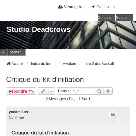
S’enregistrer
Connexion
Sujets sans réponse
Sujets actifs
Studio Deadcrows
FAQ
Rechercher
Accueil
Index du forum
Awaken
L'éveil des Vassali
Critique du kit d’initiation
Rechercher
Recherche Av
Répondre
2 Messages • Page
1
Sur
1
yodamister
Confirmé
Critique du kit d’initiation