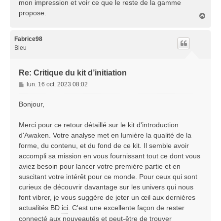
mon impression et voir ce que le reste de la gamme
propose.
H
a
u
t
Fabrice98
Bleu
Re: Critique du kit d’initiation
M
lun. 16 oct. 2023 08:02
e
s
Bonjour,
s
a
Merci pour ce retour détaillé sur le kit d'introduction
g
d'Awaken. Votre analyse met en lumière la qualité de la
e
forme, du contenu, et du fond de ce kit. Il semble avoir
accompli sa mission en vous fournissant tout ce dont vous
aviez besoin pour lancer votre première partie et en
suscitant votre intérêt pour ce monde. Pour ceux qui sont
curieux de découvrir davantage sur les univers qui nous
font vibrer, je vous suggère de jeter un œil aux dernières
actualités BD
ici
. C'est une excellente façon de rester
connecté aux nouveautés et peut-être de trouver