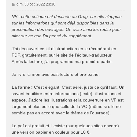
M
dim. 30 oct. 2022 23:36
e
s
NB : cette critique est destinée au Grog, car elle s’appuie
s
sur les informations qui sont déjà disponibles dans la
a
présentation des ouvrages. On évite ainsi les redite pour
g
aller sur ce que j’ai pensé du supplément.
e
J’ai découvert ce kit d’introduction en le récupérant en
PDF, gratuitement, sur le site de l’éditeur-traducteur.
Après la lecture, j’ai programmé ma première partie.
Je livre ici mon avis post-lecture et pré-patrie.
La forme :
C’est élégant. C’est aéré, juste ce qu’il faut. Un
savant équilibre entre informations (texte), illustrations et
espace. J’adore les illustrations et la couverture en VF est
largement plus belle que celle de la VO (même si elle ne
semble pas en accord avec le thème de l’ouvrage).
Le pdf est gratuit et il existe (sur quelques sites encore)
une version papier en couleur pour 10 €.