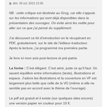
M
dim. 30 oct. 2022 23:36
e
s
NB : cette critique est destinée au Grog, car elle s’appuie
s
sur les informations qui sont déjà disponibles dans la
a
présentation des ouvrages. On évite ainsi les redite pour
g
aller sur ce que j’ai pensé du supplément.
e
J’ai découvert ce kit d’introduction en le récupérant en
PDF, gratuitement, sur le site de l’éditeur-traducteur.
Après la lecture, j’ai programmé ma première partie.
Je livre ici mon avis post-lecture et pré-patrie.
La forme :
C’est élégant. C’est aéré, juste ce qu’il faut. Un
savant équilibre entre informations (texte), illustrations et
espace. J’adore les illustrations et la couverture en VF est
largement plus belle que celle de la VO (même si elle ne
semble pas en accord avec le thème de l’ouvrage).
Le pdf est gratuit et il existe (sur quelques sites encore)
une version papier en couleur pour 10 €.