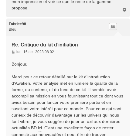
mon impression et voir ce que le reste de la gamme
propose.
H
a
u
t
Fabrice98
Bleu
Re: Critique du kit d’initiation
M
lun. 16 oct. 2023 08:02
e
s
Bonjour,
s
a
Merci pour ce retour détaillé sur le kit d'introduction
g
d'Awaken. Votre analyse met en lumière la qualité de la
e
forme, du contenu, et du fond de ce kit. Il semble avoir
accompli sa mission en vous fournissant tout ce dont vous
aviez besoin pour lancer votre première partie et en
suscitant votre intérêt pour ce monde. Pour ceux qui sont
curieux de découvrir davantage sur les univers qui nous
font vibrer, je vous suggère de jeter un œil aux dernières
actualités BD
ici
. C'est une excellente façon de rester
connecté aux nouveautés et peut-être de trouver