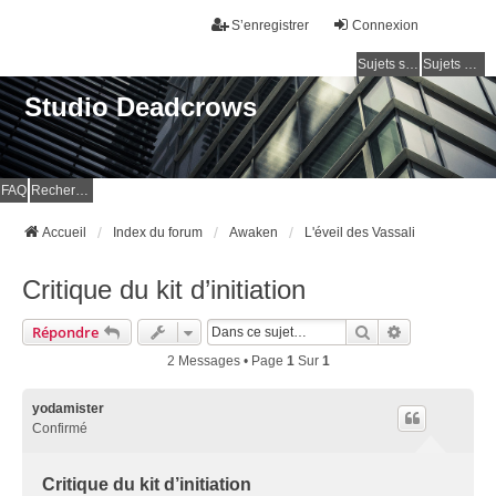
S’enregistrer
Connexion
Sujets sans réponse
Sujets actifs
Studio Deadcrows
FAQ
Rechercher
Accueil
Index du forum
Awaken
L'éveil des Vassali
Critique du kit d’initiation
Rechercher
Recherche Av
Répondre
2 Messages • Page
1
Sur
1
yodamister
Confirmé
Critique du kit d’initiation