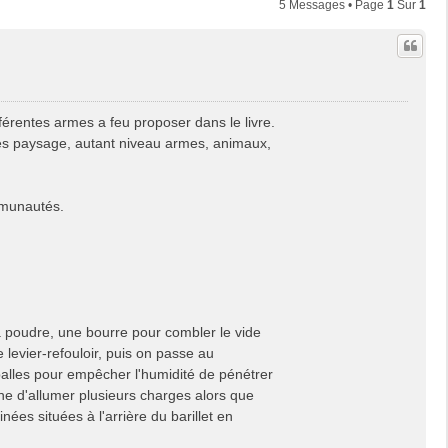
5 Messages • Page
1
Sur
1
érentes armes a feu proposer dans le livre.
les paysage, autant niveau armes, animaux,
mmunautés.
 la poudre, une bourre pour combler le vide
le levier-refouloir, puis on passe au
balles pour empêcher l'humidité de pénétrer
e d'allumer plusieurs charges alors que
ées situées à l'arrière du barillet en