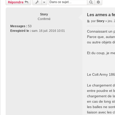
Rechercher
Recherch
Répondre
Story
Les armes a f
Confirmé
M
par
Story
»
jeu. 
e
Messages :
53
s
Enregistré le :
sam. 16 juil. 2016 10:01
Connaissant un p
s
Parce que, autan
a
ou autre objets d
g
e
Et du coup, je m
Le Colt Army 18
Le chargement de 
entre poudre et ba
chargement de la 
en cas de long s
les balles ne son
liaison avec les