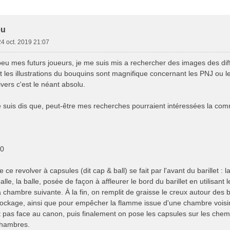
e Avancée
eu
24 oct. 2019 21:07
eu mes futurs joueurs, je me suis mis a rechercher des images des diff
t les illustrations du bouquins sont magnifique concernant les PNJ ou 
ivers c'est le néant absolu.
e suis dis que, peut-être mes recherches pourraient intéressées la co
60
ce revolver à capsules (dit cap & ball) se fait par l'avant du barillet :
lle, la balle, posée de façon à affleurer le bord du barillet en utilisant 
chambre suivante. À la fin, on remplit de graisse le creux autour des 
tockage, ainsi que pour empêcher la flamme issue d'une chambre voisin
t pas face au canon, puis finalement on pose les capsules sur les chemin
 chambres.