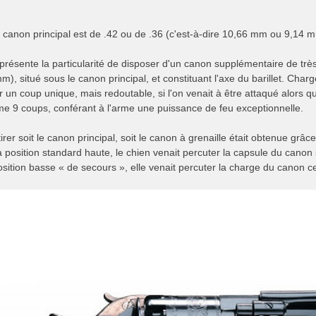
n canon principal est de .42 ou de .36 (c'est-à-dire 10,66 mm ou 9,14
présente la particularité de disposer d'un canon supplémentaire de très f
), situé sous le canon principal, et constituant l'axe du barillet. Cha
r un coup unique, mais redoutable, si l'on venait à être attaqué alors que
e 9 coups, conférant à l'arme une puissance de feu exceptionnelle.
tirer soit le canon principal, soit le canon à grenaille était obtenue grâc
a position standard haute, le chien venait percuter la capsule du canon 
osition basse « de secours », elle venait percuter la charge du canon ce