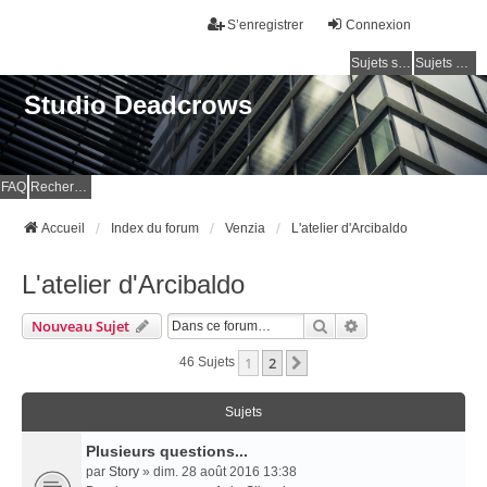
S’enregistrer
Connexion
Sujets sans réponse
Sujets actifs
Studio Deadcrows
FAQ
Rechercher
Accueil
Index du forum
Venzia
L'atelier d'Arcibaldo
L'atelier d'Arcibaldo
Rechercher
Recherche Avancé
Nouveau Sujet
1
2
Suivante
46 Sujets
Sujets
Plusieurs questions...
par
Story
» dim. 28 août 2016 13:38