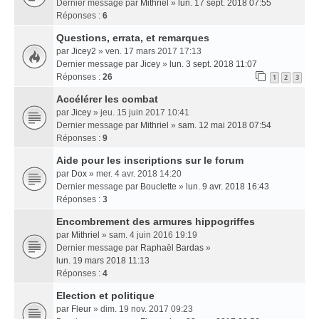
Dernier message par
Mithriel
»
lun. 17 sept. 2018 07:55
Réponses :
6
Questions, errata, et remarques
par
Jicey2
» ven. 17 mars 2017 17:13
Dernier message par
Jicey
»
lun. 3 sept. 2018 11:07
Réponses :
26
1
2
3
Accélérer les combat
par
Jicey
» jeu. 15 juin 2017 10:41
Dernier message par
Mithriel
»
sam. 12 mai 2018 07:54
Réponses :
9
Aide pour les inscriptions sur le forum
par
Dox
» mer. 4 avr. 2018 14:20
Dernier message par
Bouclette
»
lun. 9 avr. 2018 16:43
Réponses :
3
Encombrement des armures hippogriffes
par
Mithriel
» sam. 4 juin 2016 19:19
Dernier message par
Raphaël Bardas
»
lun. 19 mars 2018 11:13
Réponses :
4
Election et politique
par
Fleur
» dim. 19 nov. 2017 09:23