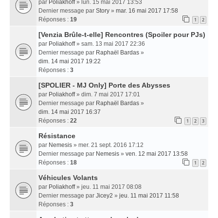
par
Poliakhoff
» lun. 15 mai 2017 13:53
Dernier message par
Story
»
mar. 16 mai 2017 17:58
Réponses :
19
1
2
[Venzia Brûle-t-elle] Rencontres (Spoiler pour PJs)
par
Poliakhoff
» sam. 13 mai 2017 22:36
Dernier message par
Raphaël Bardas
»
dim. 14 mai 2017 19:22
Réponses :
3
[SPOLIER - MJ Only] Porte des Abysses
par
Poliakhoff
» dim. 7 mai 2017 17:01
Dernier message par
Raphaël Bardas
»
dim. 14 mai 2017 16:37
Réponses :
22
1
2
3
Résistance
par
Nemesis
» mer. 21 sept. 2016 17:12
Dernier message par
Nemesis
»
ven. 12 mai 2017 13:58
Réponses :
18
1
2
Véhicules Volants
par
Poliakhoff
» jeu. 11 mai 2017 08:08
Dernier message par
Jicey2
»
jeu. 11 mai 2017 11:58
Réponses :
3