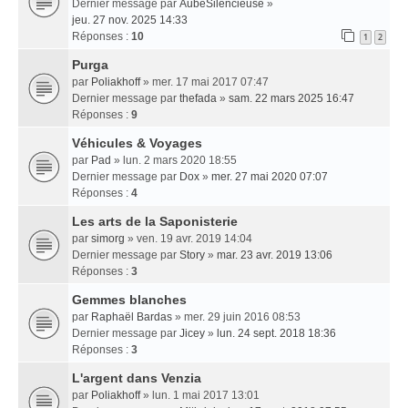
Dernier message par
AubeSilencieuse
»
jeu. 27 nov. 2025 14:33
Réponses :
10
1
2
Purga
par
Poliakhoff
» mer. 17 mai 2017 07:47
Dernier message par
thefada
»
sam. 22 mars 2025 16:47
Réponses :
9
Véhicules & Voyages
par
Pad
» lun. 2 mars 2020 18:55
Dernier message par
Dox
»
mer. 27 mai 2020 07:07
Réponses :
4
Les arts de la Saponisterie
par
simorg
» ven. 19 avr. 2019 14:04
Dernier message par
Story
»
mar. 23 avr. 2019 13:06
Réponses :
3
Gemmes blanches
par
Raphaël Bardas
» mer. 29 juin 2016 08:53
Dernier message par
Jicey
»
lun. 24 sept. 2018 18:36
Réponses :
3
L'argent dans Venzia
par
Poliakhoff
» lun. 1 mai 2017 13:01