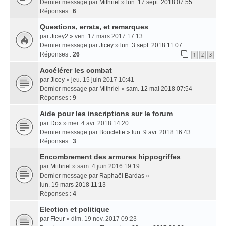
Dernier message par
Mithriel
»
lun. 17 sept. 2018 07:55
Réponses :
6
Questions, errata, et remarques
par
Jicey2
» ven. 17 mars 2017 17:13
Dernier message par
Jicey
»
lun. 3 sept. 2018 11:07
Réponses :
26
1
2
3
Accélérer les combat
par
Jicey
» jeu. 15 juin 2017 10:41
Dernier message par
Mithriel
»
sam. 12 mai 2018 07:54
Réponses :
9
Aide pour les inscriptions sur le forum
par
Dox
» mer. 4 avr. 2018 14:20
Dernier message par
Bouclette
»
lun. 9 avr. 2018 16:43
Réponses :
3
Encombrement des armures hippogriffes
par
Mithriel
» sam. 4 juin 2016 19:19
Dernier message par
Raphaël Bardas
»
lun. 19 mars 2018 11:13
Réponses :
4
Election et politique
par
Fleur
» dim. 19 nov. 2017 09:23