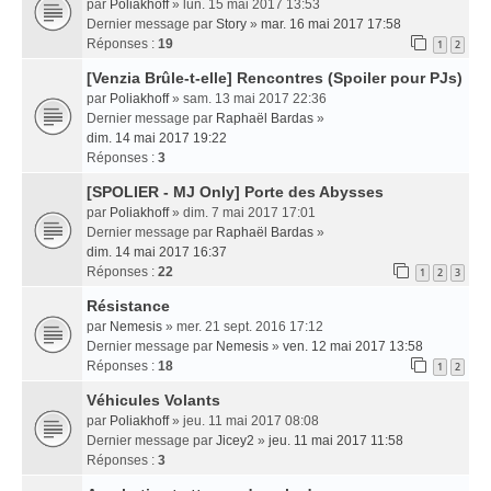
par
Poliakhoff
» lun. 15 mai 2017 13:53
Dernier message par
Story
»
mar. 16 mai 2017 17:58
Réponses :
19
1
2
[Venzia Brûle-t-elle] Rencontres (Spoiler pour PJs)
par
Poliakhoff
» sam. 13 mai 2017 22:36
Dernier message par
Raphaël Bardas
»
dim. 14 mai 2017 19:22
Réponses :
3
[SPOLIER - MJ Only] Porte des Abysses
par
Poliakhoff
» dim. 7 mai 2017 17:01
Dernier message par
Raphaël Bardas
»
dim. 14 mai 2017 16:37
Réponses :
22
1
2
3
Résistance
par
Nemesis
» mer. 21 sept. 2016 17:12
Dernier message par
Nemesis
»
ven. 12 mai 2017 13:58
Réponses :
18
1
2
Véhicules Volants
par
Poliakhoff
» jeu. 11 mai 2017 08:08
Dernier message par
Jicey2
»
jeu. 11 mai 2017 11:58
Réponses :
3