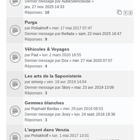
Dernier message par
AubeSilencieuse
»
jeu. 27 nov. 2025 14:33
Réponses :
10
1
2
Purga
par
Poliakhoff
» mer. 17 mai 2017 07:47
Dernier message par
thefada
»
sam. 22 mars 2025 16:47
Réponses :
9
Véhicules & Voyages
par
Pad
» lun. 2 mars 2020 18:55
Dernier message par
Dox
»
mer. 27 mai 2020 07:07
Réponses :
4
Les arts de la Saponisterie
par
simorg
» ven. 19 avr. 2019 14:04
Dernier message par
Story
»
mar. 23 avr. 2019 13:06
Réponses :
3
Gemmes blanches
par
Raphaël Bardas
» mer. 29 juin 2016 08:53
Dernier message par
Jicey
»
lun. 24 sept. 2018 18:36
Réponses :
3
L'argent dans Venzia
par
Poliakhoff
» lun. 1 mai 2017 13:01