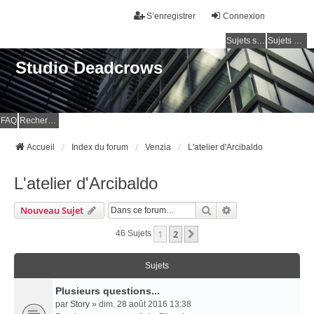
S’enregistrer
Connexion
Sujets sans réponse
Sujets actifs
Studio Deadcrows
FAQ
Rechercher
Accueil
Index du forum
Venzia
L'atelier d'Arcibaldo
L'atelier d'Arcibaldo
Rechercher
Recherche Avancé
Nouveau Sujet
1
2
Suivante
46 Sujets
Sujets
Plusieurs questions...
par
Story
» dim. 28 août 2016 13:38