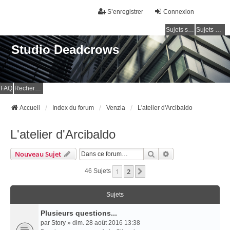
S’enregistrer
Connexion
Sujets sans réponse
Sujets actifs
Studio Deadcrows
FAQ
Rechercher
Accueil
Index du forum
Venzia
L'atelier d'Arcibaldo
L'atelier d'Arcibaldo
Rechercher
Recherche Avancé
Nouveau Sujet
1
2
Suivante
46 Sujets
Sujets
Plusieurs questions...
par
Story
» dim. 28 août 2016 13:38