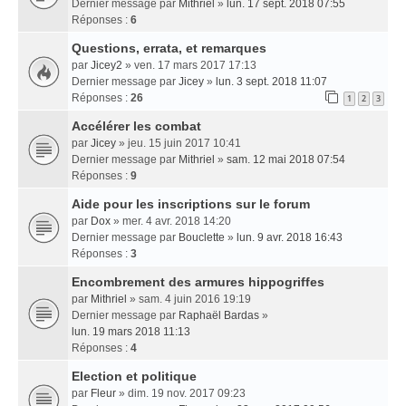
Dernier message par
Mithriel
»
lun. 17 sept. 2018 07:55
Réponses :
6
Questions, errata, et remarques
par
Jicey2
» ven. 17 mars 2017 17:13
Dernier message par
Jicey
»
lun. 3 sept. 2018 11:07
Réponses :
26
1
2
3
Accélérer les combat
par
Jicey
» jeu. 15 juin 2017 10:41
Dernier message par
Mithriel
»
sam. 12 mai 2018 07:54
Réponses :
9
Aide pour les inscriptions sur le forum
par
Dox
» mer. 4 avr. 2018 14:20
Dernier message par
Bouclette
»
lun. 9 avr. 2018 16:43
Réponses :
3
Encombrement des armures hippogriffes
par
Mithriel
» sam. 4 juin 2016 19:19
Dernier message par
Raphaël Bardas
»
lun. 19 mars 2018 11:13
Réponses :
4
Election et politique
par
Fleur
» dim. 19 nov. 2017 09:23