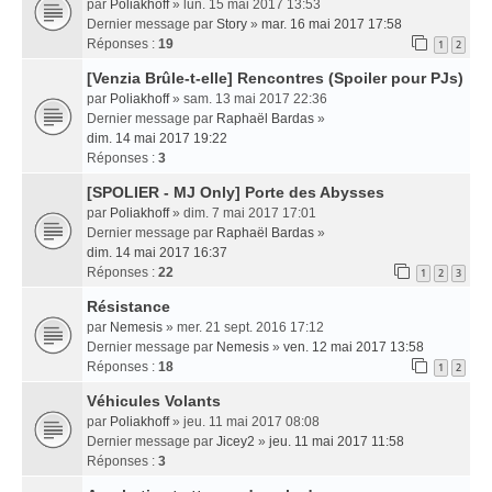
par
Poliakhoff
» lun. 15 mai 2017 13:53
Dernier message par
Story
»
mar. 16 mai 2017 17:58
Réponses :
19
1
2
[Venzia Brûle-t-elle] Rencontres (Spoiler pour PJs)
par
Poliakhoff
» sam. 13 mai 2017 22:36
Dernier message par
Raphaël Bardas
»
dim. 14 mai 2017 19:22
Réponses :
3
[SPOLIER - MJ Only] Porte des Abysses
par
Poliakhoff
» dim. 7 mai 2017 17:01
Dernier message par
Raphaël Bardas
»
dim. 14 mai 2017 16:37
Réponses :
22
1
2
3
Résistance
par
Nemesis
» mer. 21 sept. 2016 17:12
Dernier message par
Nemesis
»
ven. 12 mai 2017 13:58
Réponses :
18
1
2
Véhicules Volants
par
Poliakhoff
» jeu. 11 mai 2017 08:08
Dernier message par
Jicey2
»
jeu. 11 mai 2017 11:58
Réponses :
3