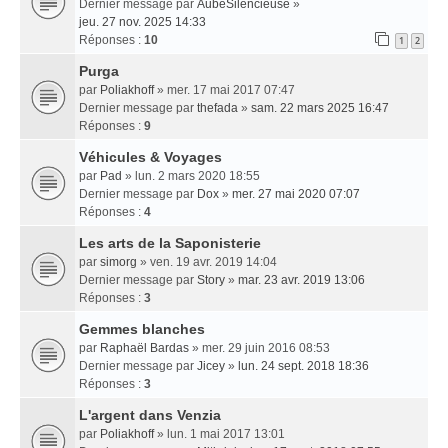
Dernier message par
AubeSilencieuse
»
jeu. 27 nov. 2025 14:33
Réponses :
10
1
2
Purga
par
Poliakhoff
» mer. 17 mai 2017 07:47
Dernier message par
thefada
»
sam. 22 mars 2025 16:47
Réponses :
9
Véhicules & Voyages
par
Pad
» lun. 2 mars 2020 18:55
Dernier message par
Dox
»
mer. 27 mai 2020 07:07
Réponses :
4
Les arts de la Saponisterie
par
simorg
» ven. 19 avr. 2019 14:04
Dernier message par
Story
»
mar. 23 avr. 2019 13:06
Réponses :
3
Gemmes blanches
par
Raphaël Bardas
» mer. 29 juin 2016 08:53
Dernier message par
Jicey
»
lun. 24 sept. 2018 18:36
Réponses :
3
L'argent dans Venzia
par
Poliakhoff
» lun. 1 mai 2017 13:01