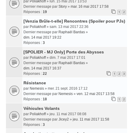
par
Poliakhoff
» lun. 15 mai 2017 13:53
Dernier message par
Story
»
mar. 16 mai 2017 17:58
Réponses :
19
1
2
[Venzia Brûle-t-elle] Rencontres (Spoiler pour PJs)
par
Poliakhoff
» sam. 13 mai 2017 22:36
Dernier message par
Raphaël Bardas
»
dim. 14 mai 2017 19:22
Réponses :
3
[SPOLIER - MJ Only] Porte des Abysses
par
Poliakhoff
» dim. 7 mai 2017 17:01
Dernier message par
Raphaël Bardas
»
dim. 14 mai 2017 16:37
Réponses :
22
1
2
3
Résistance
par
Nemesis
» mer. 21 sept. 2016 17:12
Dernier message par
Nemesis
»
ven. 12 mai 2017 13:58
Réponses :
18
1
2
Véhicules Volants
par
Poliakhoff
» jeu. 11 mai 2017 08:08
Dernier message par
Jicey2
»
jeu. 11 mai 2017 11:58
Réponses :
3