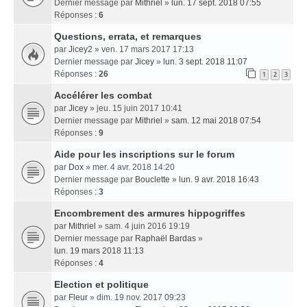
Dernier message par
Mithriel
»
lun. 17 sept. 2018 07:55
Réponses :
6
Questions, errata, et remarques
par
Jicey2
» ven. 17 mars 2017 17:13
Dernier message par
Jicey
»
lun. 3 sept. 2018 11:07
Réponses :
26
1
2
3
Accélérer les combat
par
Jicey
» jeu. 15 juin 2017 10:41
Dernier message par
Mithriel
»
sam. 12 mai 2018 07:54
Réponses :
9
Aide pour les inscriptions sur le forum
par
Dox
» mer. 4 avr. 2018 14:20
Dernier message par
Bouclette
»
lun. 9 avr. 2018 16:43
Réponses :
3
Encombrement des armures hippogriffes
par
Mithriel
» sam. 4 juin 2016 19:19
Dernier message par
Raphaël Bardas
»
lun. 19 mars 2018 11:13
Réponses :
4
Election et politique
par
Fleur
» dim. 19 nov. 2017 09:23