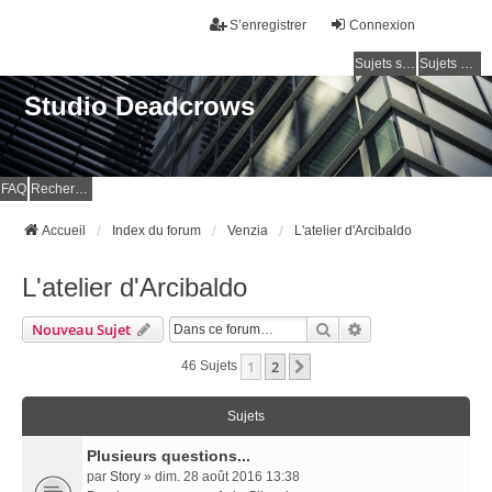
S’enregistrer
Connexion
Sujets sans réponse
Sujets actifs
Studio Deadcrows
FAQ
Rechercher
Accueil
Index du forum
Venzia
L'atelier d'Arcibaldo
L'atelier d'Arcibaldo
Rechercher
Recherche Avancé
Nouveau Sujet
1
2
Suivante
46 Sujets
Sujets
Plusieurs questions...
par
Story
» dim. 28 août 2016 13:38