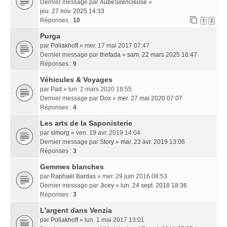
Dernier message par
AubeSilencieuse
»
jeu. 27 nov. 2025 14:33
Réponses :
10
1
2
Purga
par
Poliakhoff
» mer. 17 mai 2017 07:47
Dernier message par
thefada
»
sam. 22 mars 2025 16:47
Réponses :
9
Véhicules & Voyages
par
Pad
» lun. 2 mars 2020 18:55
Dernier message par
Dox
»
mer. 27 mai 2020 07:07
Réponses :
4
Les arts de la Saponisterie
par
simorg
» ven. 19 avr. 2019 14:04
Dernier message par
Story
»
mar. 23 avr. 2019 13:06
Réponses :
3
Gemmes blanches
par
Raphaël Bardas
» mer. 29 juin 2016 08:53
Dernier message par
Jicey
»
lun. 24 sept. 2018 18:36
Réponses :
3
L'argent dans Venzia
par
Poliakhoff
» lun. 1 mai 2017 13:01