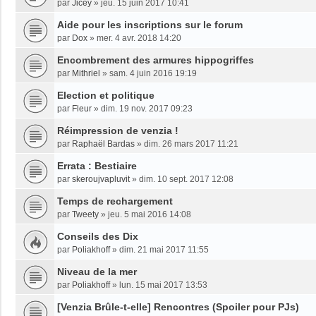
par
Jicey
»
jeu. 15 juin 2017 10:41
Aide pour les inscriptions sur le forum
par
Dox
»
mer. 4 avr. 2018 14:20
Encombrement des armures hippogriffes
par
Mithriel
»
sam. 4 juin 2016 19:19
Election et politique
par
Fleur
»
dim. 19 nov. 2017 09:23
Réimpression de venzia !
par
Raphaël Bardas
»
dim. 26 mars 2017 11:21
Errata : Bestiaire
par
skeroujvapluvit
»
dim. 10 sept. 2017 12:08
Temps de rechargement
par
Tweety
»
jeu. 5 mai 2016 14:08
Conseils des Dix
par
Poliakhoff
»
dim. 21 mai 2017 11:55
Niveau de la mer
par
Poliakhoff
»
lun. 15 mai 2017 13:53
[Venzia Brûle-t-elle] Rencontres (Spoiler pour PJs)