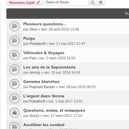
Rechercher
Recherche Av
Nouveau Sujet
S
Plusieurs questions...
par
Story
»
dim. 28 août 2016 13:38
Purga
par
Poliakhoff
»
mer. 17 mai 2017 07:47
Véhicules & Voyages
par
Pad
»
lun. 2 mars 2020 18:55
Les arts de la Saponisterie
par
simorg
»
ven. 19 avr. 2019 14:04
Gemmes blanches
par
Raphaël Bardas
»
mer. 29 juin 2016 08:53
L'argent dans Venzia
par
Poliakhoff
»
lun. 1 mai 2017 13:01
Questions, errata, et remarques
par
Jicey2
»
ven. 17 mars 2017 17:13
Accélérer les combat