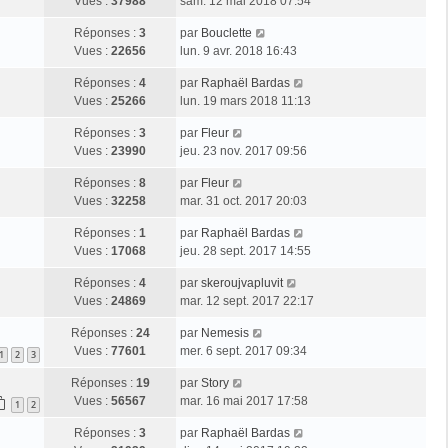
Vues :
37988
sam. 12 mai 2018 07:54
Réponses :
3
par
Bouclette
Vues :
22656
lun. 9 avr. 2018 16:43
Réponses :
4
par
Raphaël Bardas
Vues :
25266
lun. 19 mars 2018 11:13
Réponses :
3
par
Fleur
Vues :
23990
jeu. 23 nov. 2017 09:56
Réponses :
8
par
Fleur
Vues :
32258
mar. 31 oct. 2017 20:03
Réponses :
1
par
Raphaël Bardas
Vues :
17068
jeu. 28 sept. 2017 14:55
Réponses :
4
par
skeroujvapluvit
Vues :
24869
mar. 12 sept. 2017 22:17
Réponses :
24
par
Nemesis
Vues :
77601
mer. 6 sept. 2017 09:34
1
2
3
Réponses :
19
par
Story
Vues :
56567
mar. 16 mai 2017 17:58
1
2
Réponses :
3
par
Raphaël Bardas