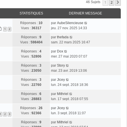
1
2
Su
46 Sujets
STATISTIQUES
DERNIER MESSAGE
Réponses :
10
par
AubeSilencieuse
Vues :
36317
jeu. 27 nov. 2025 14:33
1
2
Réponses :
9
par
thefada
Vues :
598404
sam. 22 mars 2025 16:47
Réponses :
4
par
Dox
Vues :
52806
mer. 27 mai 2020 07:07
Réponses :
3
par
Story
Vues :
23050
mar. 23 avr. 2019 13:06
Réponses :
3
par
Jicey
Vues :
22760
lun. 24 sept. 2018 18:36
Réponses :
6
par
Mithriel
Vues :
28883
lun. 17 sept. 2018 07:55
Réponses :
26
par
Jicey
Vues :
92366
lun. 3 sept. 2018 11:07
1
2
3
Réponses :
9
par
Mithriel