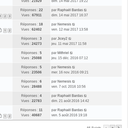
Vues :
21929
dim. 14 mai 2017 19:22
Réponses :
22
par
Raphaël Bardas
Vues :
67911
dim. 14 mai 2017 16:37
1
2
3
Réponses :
18
par
Nemesis
Vues :
62402
ven. 12 mai 2017 13:58
1
2
Réponses :
3
par
Jicey2
Vues :
24273
jeu. 11 mai 2017 11:58
Réponses :
5
par
Mithriel
Vues :
25088
jeu. 15 déc. 2016 07:12
Réponses :
5
par
Nemesis
Vues :
23506
mer. 16 nov. 2016 09:21
Réponses :
6
par
Nemesis
Vues :
28488
ven. 7 oct. 2016 10:56
Réponses :
4
par
Raphaël Bardas
Vues :
22783
dim. 21 août 2016 14:42
Réponses :
11
par
Raphaël Bardas
Vues :
40687
ven. 5 août 2016 19:18
1
2