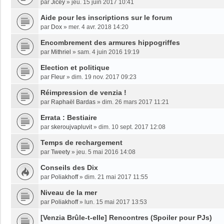
par
Jicey
»
jeu. 15 juin 2017 10:41
Aide pour les inscriptions sur le forum
par
Dox
»
mer. 4 avr. 2018 14:20
Encombrement des armures hippogriffes
par
Mithriel
»
sam. 4 juin 2016 19:19
Election et politique
par
Fleur
»
dim. 19 nov. 2017 09:23
Réimpression de venzia !
par
Raphaël Bardas
»
dim. 26 mars 2017 11:21
Errata : Bestiaire
par
skeroujvapluvit
»
dim. 10 sept. 2017 12:08
Temps de rechargement
par
Tweety
»
jeu. 5 mai 2016 14:08
Conseils des Dix
par
Poliakhoff
»
dim. 21 mai 2017 11:55
Niveau de la mer
par
Poliakhoff
»
lun. 15 mai 2017 13:53
[Venzia Brûle-t-elle] Rencontres (Spoiler pour PJs)