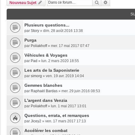
Rechercher
Recherche Av
Nouveau Sujet
S
Plusieurs questions...
par
Story
»
dim. 28 août 2016 13:38
Purga
par
Poliakhoff
»
mer. 17 mai 2017 07:47
Véhicules & Voyages
par
Pad
»
lun. 2 mars 2020 18:55
Les arts de la Saponisterie
par
simorg
»
ven. 19 avr. 2019 14:04
Gemmes blanches
par
Raphaël Bardas
»
mer. 29 juin 2016 08:53
L'argent dans Venzia
par
Poliakhoff
»
lun. 1 mai 2017 13:01
Questions, errata, et remarques
par
Jicey2
»
ven. 17 mars 2017 17:13
Accélérer les combat