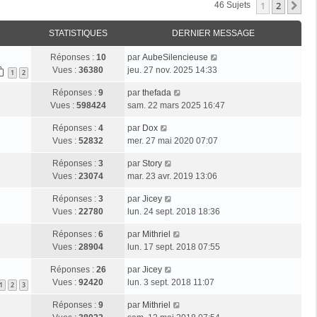
1
2
Su
46 Sujets
STATISTIQUES
DERNIER MESSAGE
Réponses :
10
par
AubeSilencieuse
Vues :
36380
jeu. 27 nov. 2025 14:33
1
2
Réponses :
9
par
thefada
Vues :
598424
sam. 22 mars 2025 16:47
Réponses :
4
par
Dox
Vues :
52832
mer. 27 mai 2020 07:07
Réponses :
3
par
Story
Vues :
23074
mar. 23 avr. 2019 13:06
Réponses :
3
par
Jicey
Vues :
22780
lun. 24 sept. 2018 18:36
Réponses :
6
par
Mithriel
Vues :
28904
lun. 17 sept. 2018 07:55
Réponses :
26
par
Jicey
Vues :
92420
lun. 3 sept. 2018 11:07
1
2
3
Réponses :
9
par
Mithriel