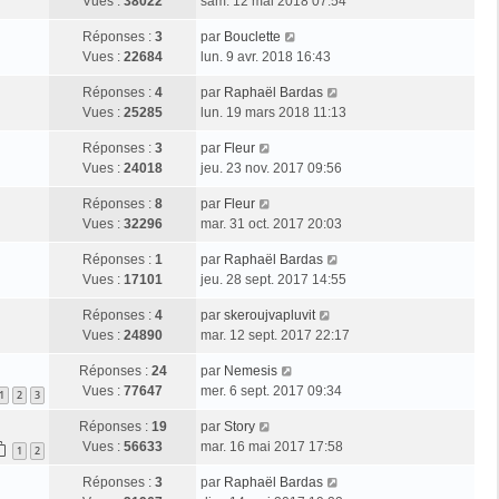
Vues :
38022
sam. 12 mai 2018 07:54
Réponses :
3
par
Bouclette
Vues :
22684
lun. 9 avr. 2018 16:43
Réponses :
4
par
Raphaël Bardas
Vues :
25285
lun. 19 mars 2018 11:13
Réponses :
3
par
Fleur
Vues :
24018
jeu. 23 nov. 2017 09:56
Réponses :
8
par
Fleur
Vues :
32296
mar. 31 oct. 2017 20:03
Réponses :
1
par
Raphaël Bardas
Vues :
17101
jeu. 28 sept. 2017 14:55
Réponses :
4
par
skeroujvapluvit
Vues :
24890
mar. 12 sept. 2017 22:17
Réponses :
24
par
Nemesis
Vues :
77647
mer. 6 sept. 2017 09:34
1
2
3
Réponses :
19
par
Story
Vues :
56633
mar. 16 mai 2017 17:58
1
2
Réponses :
3
par
Raphaël Bardas