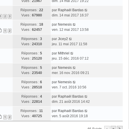
Vues :
21967
dim. 14 mai 2017 19:22
Réponses :
22
par
Raphaël Bardas
Vues :
67980
dim. 14 mai 2017 16:37
1
2
3
Réponses :
18
par
Nemesis
Vues :
62457
ven. 12 mai 2017 13:58
1
2
Réponses :
3
par
Jicey2
Vues :
24310
jeu. 11 mai 2017 11:58
Réponses :
5
par
Mithriel
Vues :
25120
jeu. 15 déc. 2016 07:12
Réponses :
5
par
Nemesis
Vues :
23540
mer. 16 nov. 2016 09:21
Réponses :
6
par
Nemesis
Vues :
28518
ven. 7 oct. 2016 10:56
Réponses :
4
par
Raphaël Bardas
Vues :
22814
dim. 21 août 2016 14:42
Réponses :
11
par
Raphaël Bardas
Vues :
40725
ven. 5 août 2016 19:18
1
2