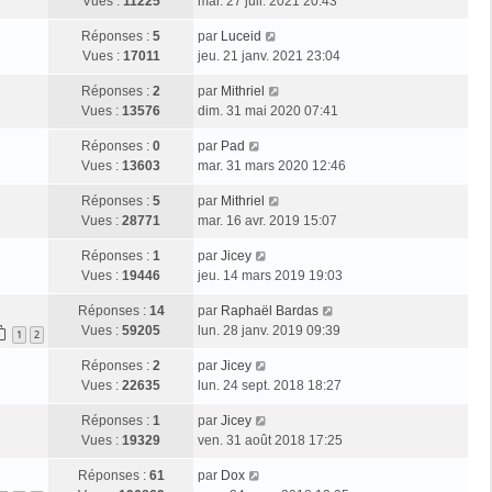
Vues :
11225
mar. 27 juil. 2021 20:43
Réponses :
5
par
Luceid
Vues :
17011
jeu. 21 janv. 2021 23:04
Réponses :
2
par
Mithriel
Vues :
13576
dim. 31 mai 2020 07:41
Réponses :
0
par
Pad
Vues :
13603
mar. 31 mars 2020 12:46
Réponses :
5
par
Mithriel
Vues :
28771
mar. 16 avr. 2019 15:07
Réponses :
1
par
Jicey
Vues :
19446
jeu. 14 mars 2019 19:03
Réponses :
14
par
Raphaël Bardas
Vues :
59205
lun. 28 janv. 2019 09:39
1
2
Réponses :
2
par
Jicey
Vues :
22635
lun. 24 sept. 2018 18:27
Réponses :
1
par
Jicey
Vues :
19329
ven. 31 août 2018 17:25
Réponses :
61
par
Dox