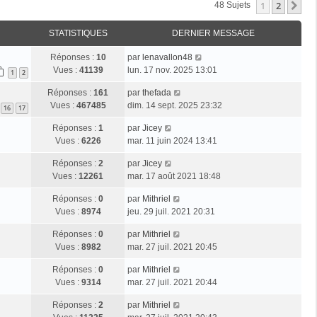
1
2
Su
48 Sujets
STATISTIQUES
DERNIER MESSAGE
Réponses :
10
par
lenavallon48
Vues :
41139
lun. 17 nov. 2025 13:01
1
2
Réponses :
161
par
thefada
Vues :
467485
dim. 14 sept. 2025 23:32
16
17
Réponses :
1
par
Jicey
Vues :
6226
mar. 11 juin 2024 13:41
Réponses :
2
par
Jicey
Vues :
12261
mar. 17 août 2021 18:48
Réponses :
0
par
Mithriel
Vues :
8974
jeu. 29 juil. 2021 20:31
Réponses :
0
par
Mithriel
Vues :
8982
mar. 27 juil. 2021 20:45
Réponses :
0
par
Mithriel
Vues :
9314
mar. 27 juil. 2021 20:44
Réponses :
2
par
Mithriel