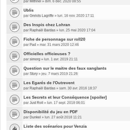
par
Mithriel
»
dim. 6 déc. 2020 08:55
Ublis
par
Grelots Lagriffe
»
lun. 16 nov. 2020 17:11
Des Inspis chez Lohran
par
Raphaël Bardas
»
lun. 25 mai 2020 17:04
Fiche de personnage sur roll20
par
Pad
»
mar. 31 mars 2020 12:46
Officielles officieuses ?
par
simorg
»
lun. 1 avr. 2019 21:11
Question sur le maitre des faux sanglants
par
Story
»
jeu. 7 mars 2019 21:26
Les Egarés de l'Outrevent
par
Raphaël Bardas
»
sam. 30 avr. 2016 18:37
Les Secrets et leur Conséquence [spoiler]
par
Just Roll
»
lun. 17 sept. 2018 06:01
Disponibilité du jeu en PDF
par
Dunkel
»
lun. 27 août 2018 11:21
Liste des scénarios pour Venzia