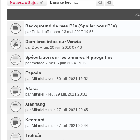
Rechercher
Recherche Av
Nouveau Sujet
S
Background de mes PJs (Spoiler pour PJs)
par
Poliakhoff
»
sam. 13 mai 2017 19:55
Dernières infos sur Venzia
par
Dox
»
lun. 20 juin 2016 07:43
Spéculation sur les armures Hippogriffes
par
thefada
»
mer. 5 juin 2024 19:12
Espada
par
Mithriel
»
ven. 30 juil. 2021 19:52
Afarat
par
Mithriel
»
jeu. 29 juil. 2021 20:31
XianYang
par
Mithriel
»
mar. 27 juil. 2021 20:45
Keergard
par
Mithriel
»
mar. 27 juil. 2021 20:44
Tichuàn