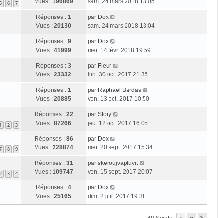
Vues :
196869
sam. 24 mars 2018 13:05
5
6
7
Réponses :
1
par
Dox
Vues :
20130
sam. 24 mars 2018 13:04
Réponses :
9
par
Dox
Vues :
41999
mer. 14 févr. 2018 19:59
Réponses :
3
par
Fleur
Vues :
23332
lun. 30 oct. 2017 21:36
Réponses :
1
par
Raphaël Bardas
Vues :
20885
ven. 13 oct. 2017 10:50
Réponses :
22
par
Story
Vues :
87266
jeu. 12 oct. 2017 16:05
1
2
3
Réponses :
86
par
Dox
Vues :
228874
mer. 20 sept. 2017 15:34
7
8
9
Réponses :
31
par
skeroujvapluvit
Vues :
109747
ven. 15 sept. 2017 20:07
2
3
4
Réponses :
4
par
Dox
Vues :
25165
dim. 2 juil. 2017 19:38