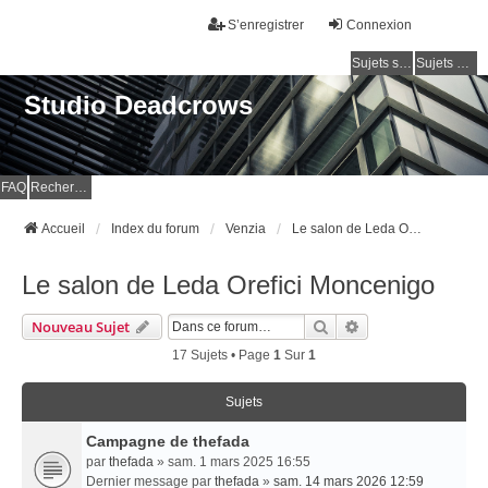
S’enregistrer
Connexion
Sujets sans réponse
Sujets actifs
Studio Deadcrows
FAQ
Rechercher
Accueil
Index du forum
Venzia
Le salon de Leda Orefici Moncenigo
Le salon de Leda Orefici Moncenigo
Rechercher
Recherche Avancé
Nouveau Sujet
17 Sujets • Page
1
Sur
1
Sujets
Campagne de thefada
par
thefada
» sam. 1 mars 2025 16:55
Dernier message par
thefada
»
sam. 14 mars 2026 12:59