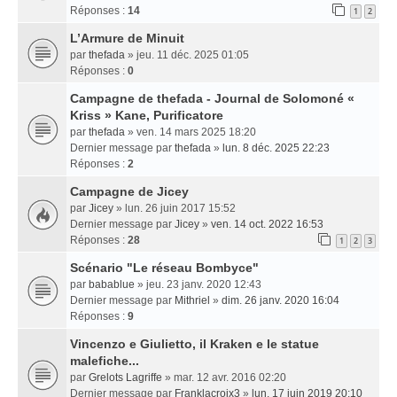
Réponses :
14
1
2
L’Armure de Minuit
par
thefada
» jeu. 11 déc. 2025 01:05
Réponses :
0
Campagne de thefada - Journal de Solomoné «
Kriss » Kane, Purificatore
par
thefada
» ven. 14 mars 2025 18:20
Dernier message par
thefada
»
lun. 8 déc. 2025 22:23
Réponses :
2
Campagne de Jicey
par
Jicey
» lun. 26 juin 2017 15:52
Dernier message par
Jicey
»
ven. 14 oct. 2022 16:53
Réponses :
28
1
2
3
Scénario "Le réseau Bombyce"
par
babablue
» jeu. 23 janv. 2020 12:43
Dernier message par
Mithriel
»
dim. 26 janv. 2020 16:04
Réponses :
9
Vincenzo e Giulietto, il Kraken e le statue
malefiche...
par
Grelots Lagriffe
» mar. 12 avr. 2016 02:20
Dernier message par
Franklacroix3
»
lun. 17 juin 2019 20:10