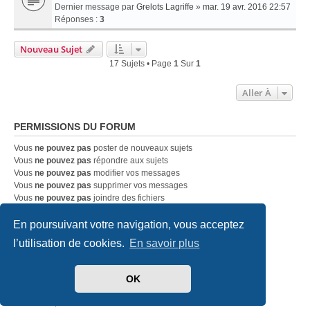
Dernier message par
Grelots Lagriffe
»
mar. 19 avr. 2016 22:57
Réponses :
3
Nouveau Sujet
17 Sujets • Page
1
Sur
1
Aller À
PERMISSIONS DU FORUM
Vous
ne pouvez pas
poster de nouveaux sujets
Vous
ne pouvez pas
répondre aux sujets
Vous
ne pouvez pas
modifier vos messages
Vous
ne pouvez pas
supprimer vos messages
Vous
ne pouvez pas
joindre des fichiers
En poursuivant votre navigation, vous acceptez
Accueil
Index du forum
Nous contacter
l’utilisation de cookies.
En savoir plus
Développé par
phpBB
® Forum Software © phpBB Limited
OK
Traduit par
phpBB-fr.com
Style
we_universal
created by INVENTEA & v12mike
Confidentialité
|
Conditions