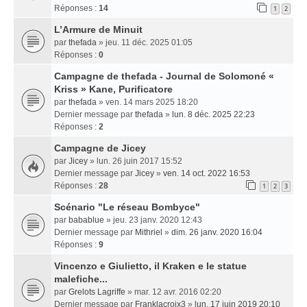
Réponses :
14
1
2
L’Armure de Minuit
par
thefada
» jeu. 11 déc. 2025 01:05
Réponses :
0
Campagne de thefada - Journal de Solomoné «
Kriss » Kane, Purificatore
par
thefada
» ven. 14 mars 2025 18:20
Dernier message par
thefada
»
lun. 8 déc. 2025 22:23
Réponses :
2
Campagne de Jicey
par
Jicey
» lun. 26 juin 2017 15:52
Dernier message par
Jicey
»
ven. 14 oct. 2022 16:53
Réponses :
28
1
2
3
Scénario "Le réseau Bombyce"
par
babablue
» jeu. 23 janv. 2020 12:43
Dernier message par
Mithriel
»
dim. 26 janv. 2020 16:04
Réponses :
9
Vincenzo e Giulietto, il Kraken e le statue
malefiche...
par
Grelots Lagriffe
» mar. 12 avr. 2016 02:20
Dernier message par
Franklacroix3
»
lun. 17 juin 2019 20:10