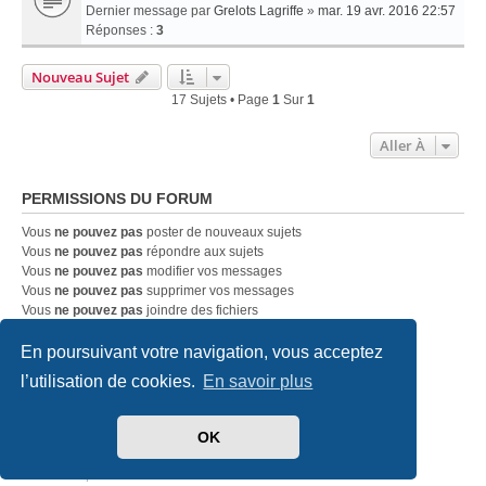
Dernier message par
Grelots Lagriffe
»
mar. 19 avr. 2016 22:57
Réponses :
3
Nouveau Sujet
17 Sujets • Page
1
Sur
1
Aller À
PERMISSIONS DU FORUM
Vous
ne pouvez pas
poster de nouveaux sujets
Vous
ne pouvez pas
répondre aux sujets
Vous
ne pouvez pas
modifier vos messages
Vous
ne pouvez pas
supprimer vos messages
Vous
ne pouvez pas
joindre des fichiers
En poursuivant votre navigation, vous acceptez
Accueil
Index du forum
Nous contacter
l’utilisation de cookies.
En savoir plus
Développé par
phpBB
® Forum Software © phpBB Limited
OK
Traduit par
phpBB-fr.com
Style
we_universal
created by INVENTEA & v12mike
Confidentialité
|
Conditions