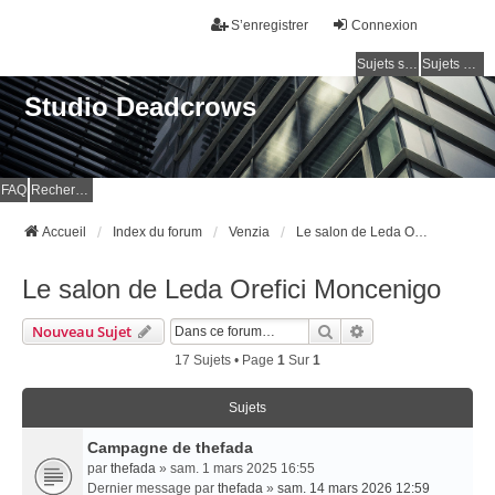
S’enregistrer
Connexion
Sujets sans réponse
Sujets actifs
Studio Deadcrows
FAQ
Rechercher
Accueil
Index du forum
Venzia
Le salon de Leda Orefici Moncenigo
Le salon de Leda Orefici Moncenigo
Rechercher
Recherche Avancé
Nouveau Sujet
17 Sujets • Page
1
Sur
1
Sujets
Campagne de thefada
par
thefada
» sam. 1 mars 2025 16:55
Dernier message par
thefada
»
sam. 14 mars 2026 12:59