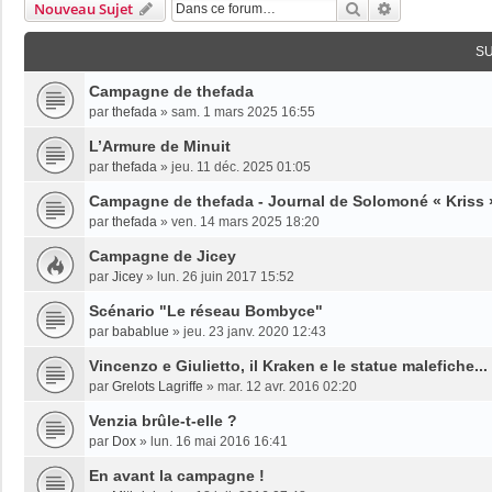
Rechercher
Recherche Av
Nouveau Sujet
S
Campagne de thefada
par
thefada
»
sam. 1 mars 2025 16:55
L’Armure de Minuit
par
thefada
»
jeu. 11 déc. 2025 01:05
Campagne de thefada - Journal de Solomoné « Kriss »
par
thefada
»
ven. 14 mars 2025 18:20
Campagne de Jicey
par
Jicey
»
lun. 26 juin 2017 15:52
Scénario "Le réseau Bombyce"
par
babablue
»
jeu. 23 janv. 2020 12:43
Vincenzo e Giulietto, il Kraken e le statue malefiche...
par
Grelots Lagriffe
»
mar. 12 avr. 2016 02:20
Venzia brûle-t-elle ?
par
Dox
»
lun. 16 mai 2016 16:41
En avant la campagne !