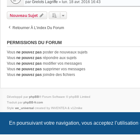
par
Grelots Lagriffe
»
lun. 18 avr. 2016 16:43
Nouveau Sujet
Retourner À L’index Du Forum
PERMISSIONS DU FORUM
Vous
ne pouvez pas
poster de nouveaux sujets
Vous
ne pouvez pas
répondre aux sujets
Vous
ne pouvez pas
modifier vos messages
Vous
ne pouvez pas
supprimer vos messages
Vous
ne pouvez pas
joindre des fichiers
Développé par
phpBB
® Forum Software © phpBB Limited
Traduit par
phpBB-fr.com
Style
we_universal
created by INVENTEA & v12mike
Confidentialité
|
Conditions
En poursuivant votre navigation, vous acceptez l’utilisation