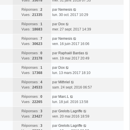
Vues :
35078
mer. 31 janv. 2018 07:53
Réponses :
2
par
Nemesis
Vues :
21335
lun. 30 oct. 2017 10:29
Réponses :
1
par
Dox
Vues :
18683
mer. 27 sept. 2017 14:39
Réponses :
7
par
Nemesis
Vues :
30623
ven. 16 juin 2017 16:06
Réponses :
0
par
Raphaël Bardas
Vues :
23178
ven. 19 mai 2017 20:49
Réponses :
1
par
Dox
Vues :
17368
lun. 13 mars 2017 18:10
Réponses :
4
par
Mithriel
Vues :
24533
sam. 24 sept. 2016 06:57
Réponses :
0
par
Marc.L
Vues :
22265
lun. 18 juil. 2016 13:58
Réponses :
3
par
Grelots Lagriffe
Vues :
23427
ven. 20 mai 2016 18:59
Réponses :
3
par
Grelots Lagriffe