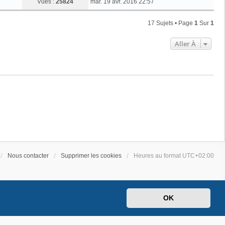
Vues :
25824
mar. 19 avr. 2016 22:57
17 Sujets • Page
1
Sur
1
Aller À
Nous contacter
Supprimer les cookies
Heures au format
UTC+02:00
OK