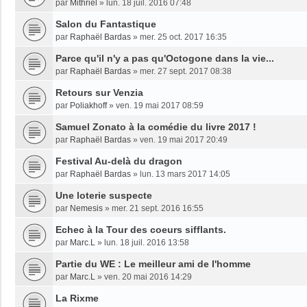
par
Mithriel
»
lun. 18 juil. 2016 07:48
Salon du Fantastique
par
Raphaël Bardas
»
mer. 25 oct. 2017 16:35
Parce qu'il n'y a pas qu'Octogone dans la vie...
par
Raphaël Bardas
»
mer. 27 sept. 2017 08:38
Retours sur Venzia
par
Poliakhoff
»
ven. 19 mai 2017 08:59
Samuel Zonato à la comédie du livre 2017 !
par
Raphaël Bardas
»
ven. 19 mai 2017 20:49
Festival Au-delà du dragon
par
Raphaël Bardas
»
lun. 13 mars 2017 14:05
Une loterie suspecte
par
Nemesis
»
mer. 21 sept. 2016 16:55
Echec à la Tour des coeurs sifflants.
par
Marc.L
»
lun. 18 juil. 2016 13:58
Partie du WE : Le meilleur ami de l'homme
par
Marc.L
»
ven. 20 mai 2016 14:29
La Rixme