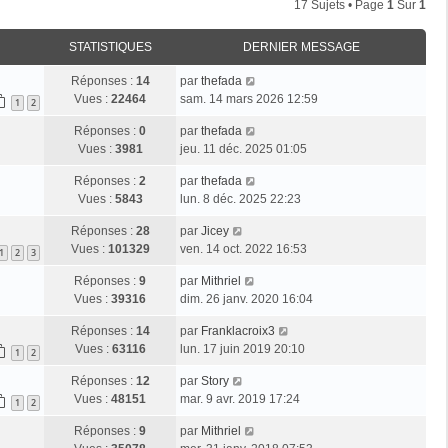
17 Sujets • Page
1
Sur
1
STATISTIQUES
DERNIER MESSAGE
Réponses :
14
par
thefada
Vues :
22464
sam. 14 mars 2026 12:59
1
2
Réponses :
0
par
thefada
Vues :
3981
jeu. 11 déc. 2025 01:05
Réponses :
2
par
thefada
Vues :
5843
lun. 8 déc. 2025 22:23
Réponses :
28
par
Jicey
Vues :
101329
ven. 14 oct. 2022 16:53
1
2
3
Réponses :
9
par
Mithriel
Vues :
39316
dim. 26 janv. 2020 16:04
Réponses :
14
par
Franklacroix3
Vues :
63116
lun. 17 juin 2019 20:10
1
2
Réponses :
12
par
Story
Vues :
48151
mar. 9 avr. 2019 17:24
1
2
Réponses :
9
par
Mithriel