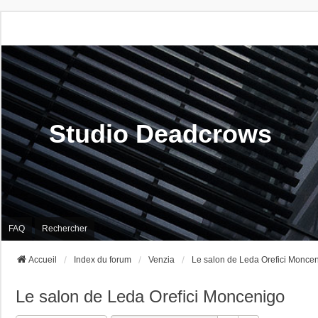
Studio Deadcrows
FAQ
Rechercher
Accueil
Index du forum
Venzia
Le salon de Leda Orefici Monce
Le salon de Leda Orefici Moncenigo