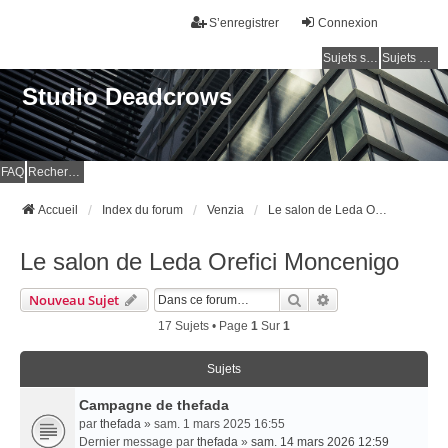
S’enregistrer
Connexion
Sujets sans réponse
Sujets actifs
Studio Deadcrows
FAQ
Rechercher
Accueil
Index du forum
Venzia
Le salon de Leda Orefici Moncenigo
Le salon de Leda Orefici Moncenigo
Rechercher
Recherche Avancé
Nouveau Sujet
17 Sujets • Page
1
Sur
1
Sujets
Campagne de thefada
par
thefada
» sam. 1 mars 2025 16:55
Dernier message par
thefada
»
sam. 14 mars 2026 12:59