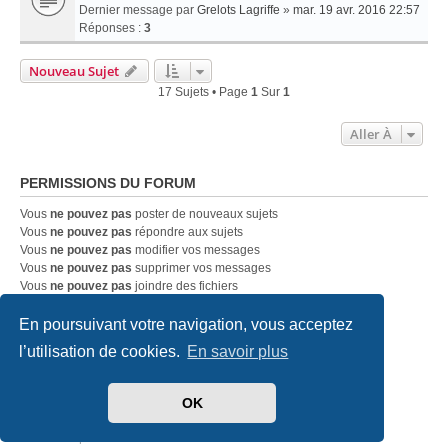
Dernier message par
Grelots Lagriffe
»
mar. 19 avr. 2016 22:57
Réponses :
3
Nouveau Sujet
17 Sujets • Page
1
Sur
1
Aller À
PERMISSIONS DU FORUM
Vous
ne pouvez pas
poster de nouveaux sujets
Vous
ne pouvez pas
répondre aux sujets
Vous
ne pouvez pas
modifier vos messages
Vous
ne pouvez pas
supprimer vos messages
Vous
ne pouvez pas
joindre des fichiers
En poursuivant votre navigation, vous acceptez
Accueil
Index du forum
Nous contacter
l’utilisation de cookies.
En savoir plus
Développé par
phpBB
® Forum Software © phpBB Limited
OK
Traduit par
phpBB-fr.com
Style
we_universal
created by INVENTEA & v12mike
Confidentialité
|
Conditions