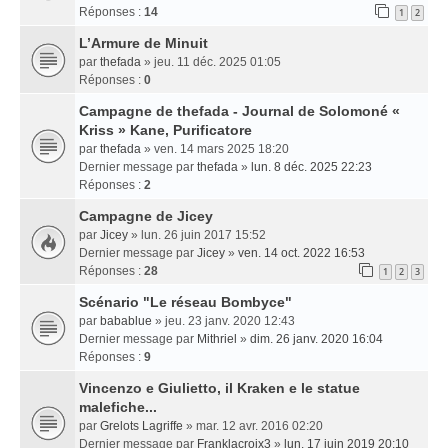
Réponses :
14
1
2
L’Armure de Minuit
par
thefada
» jeu. 11 déc. 2025 01:05
Réponses :
0
Campagne de thefada - Journal de Solomoné «
Kriss » Kane, Purificatore
par
thefada
» ven. 14 mars 2025 18:20
Dernier message par
thefada
»
lun. 8 déc. 2025 22:23
Réponses :
2
Campagne de Jicey
par
Jicey
» lun. 26 juin 2017 15:52
Dernier message par
Jicey
»
ven. 14 oct. 2022 16:53
Réponses :
28
1
2
3
Scénario "Le réseau Bombyce"
par
babablue
» jeu. 23 janv. 2020 12:43
Dernier message par
Mithriel
»
dim. 26 janv. 2020 16:04
Réponses :
9
Vincenzo e Giulietto, il Kraken e le statue
malefiche...
par
Grelots Lagriffe
» mar. 12 avr. 2016 02:20
Dernier message par
Franklacroix3
»
lun. 17 juin 2019 20:10