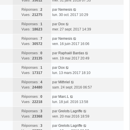
Vues :
35012
mer. 31 janv. 2018 07:53
Réponses :
2
par
Nemesis
Vues :
21275
lun. 30 oct. 2017 10:29
Réponses :
1
par
Dox
Vues :
18623
mer. 27 sept. 2017 14:39
Réponses :
7
par
Nemesis
Vues :
30572
ven. 16 juin 2017 16:06
Réponses :
0
par
Raphaël Bardas
Vues :
23135
ven. 19 mai 2017 20:49
Réponses :
1
par
Dox
Vues :
17317
lun. 13 mars 2017 18:10
Réponses :
4
par
Mithriel
Vues :
24480
sam. 24 sept. 2016 06:57
Réponses :
0
par
Marc.L
Vues :
22218
lun. 18 juil. 2016 13:58
Réponses :
3
par
Grelots Lagriffe
Vues :
23368
ven. 20 mai 2016 18:59
Réponses :
3
par
Grelots Lagriffe