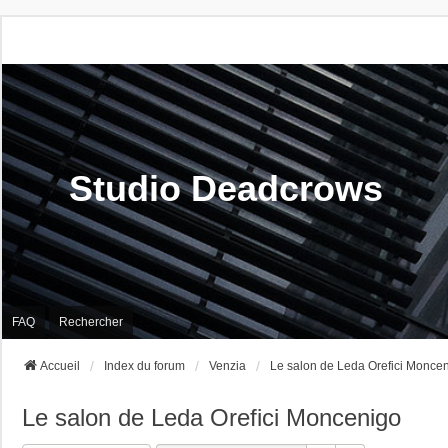
Studio Deadcrows
FAQ
Rechercher
Accueil
Index du forum
Venzia
Le salon de Leda Orefici Monce
Le salon de Leda Orefici Moncenigo