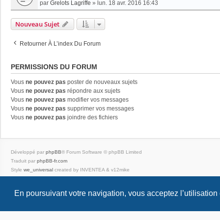
par
Grelots Lagriffe
»
lun. 18 avr. 2016 16:43
Nouveau Sujet
Retourner À L’index Du Forum
PERMISSIONS DU FORUM
Vous
ne pouvez pas
poster de nouveaux sujets
Vous
ne pouvez pas
répondre aux sujets
Vous
ne pouvez pas
modifier vos messages
Vous
ne pouvez pas
supprimer vos messages
Vous
ne pouvez pas
joindre des fichiers
Développé par
phpBB
® Forum Software © phpBB Limited
Traduit par
phpBB-fr.com
Style
we_universal
created by INVENTEA & v12mike
Confidentialité
|
Conditions
En poursuivant votre navigation, vous acceptez l’utilisation