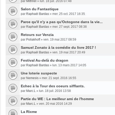
par
Mithriel
»
lun. 18 juil. 2016 07:48
Salon du Fantastique
par
Raphaël Bardas
»
mer. 25 oct. 2017 16:35
Parce qu'il n'y a pas qu'Octogone dans la vie...
par
Raphaël Bardas
»
mer. 27 sept. 2017 08:38
Retours sur Venzia
par
Poliakhoff
»
ven. 19 mai 2017 08:59
Samuel Zonato à la comédie du livre 2017 !
par
Raphaël Bardas
»
ven. 19 mai 2017 20:49
Festival Au-delà du dragon
par
Raphaël Bardas
»
lun. 13 mars 2017 14:05
Une loterie suspecte
par
Nemesis
»
mer. 21 sept. 2016 16:55
Echec à la Tour des coeurs sifflants.
par
Marc.L
»
lun. 18 juil. 2016 13:58
Partie du WE : Le meilleur ami de l'homme
par
Marc.L
»
ven. 20 mai 2016 14:29
La Rixme