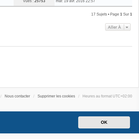
Vues :
25753
mar. 19 avr. 2016 22:57
17 Sujets • Page
1
Sur
1
Aller À
Nous contacter
Supprimer les cookies
Heures au format
UTC+02:00
OK