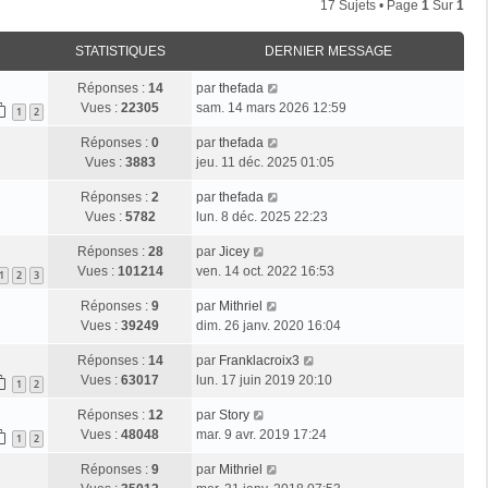
17 Sujets • Page
1
Sur
1
STATISTIQUES
DERNIER MESSAGE
Réponses :
14
par
thefada
Vues :
22305
sam. 14 mars 2026 12:59
1
2
Réponses :
0
par
thefada
Vues :
3883
jeu. 11 déc. 2025 01:05
Réponses :
2
par
thefada
Vues :
5782
lun. 8 déc. 2025 22:23
Réponses :
28
par
Jicey
Vues :
101214
ven. 14 oct. 2022 16:53
1
2
3
Réponses :
9
par
Mithriel
Vues :
39249
dim. 26 janv. 2020 16:04
Réponses :
14
par
Franklacroix3
Vues :
63017
lun. 17 juin 2019 20:10
1
2
Réponses :
12
par
Story
Vues :
48048
mar. 9 avr. 2019 17:24
1
2
Réponses :
9
par
Mithriel