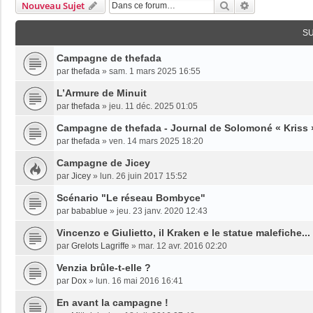
Rechercher
Recherche Av
Nouveau Sujet
S
Campagne de thefada
par
thefada
»
sam. 1 mars 2025 16:55
L’Armure de Minuit
par
thefada
»
jeu. 11 déc. 2025 01:05
Campagne de thefada - Journal de Solomoné « Kriss »
par
thefada
»
ven. 14 mars 2025 18:20
Campagne de Jicey
par
Jicey
»
lun. 26 juin 2017 15:52
Scénario "Le réseau Bombyce"
par
babablue
»
jeu. 23 janv. 2020 12:43
Vincenzo e Giulietto, il Kraken e le statue malefiche...
par
Grelots Lagriffe
»
mar. 12 avr. 2016 02:20
Venzia brûle-t-elle ?
par
Dox
»
lun. 16 mai 2016 16:41
En avant la campagne !