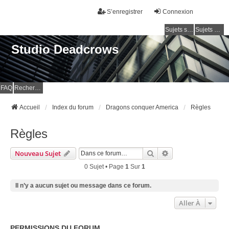
S’enregistrer
Connexion
Sujets sans réponse
Sujets actifs
Studio Deadcrows
FAQ
Rechercher
Accueil
Index du forum
Dragons conquer America
Règles
Règles
Rechercher
Recherche Avancé
Nouveau Sujet
0 Sujet • Page
1
Sur
1
Il n’y a aucun sujet ou message dans ce forum.
Aller À
PERMISSIONS DU FORUM