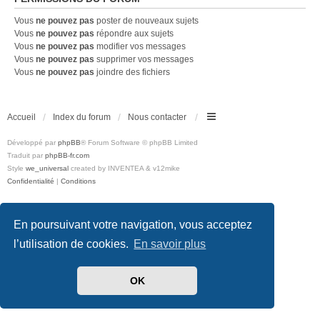
Vous
ne pouvez pas
poster de nouveaux sujets
Vous
ne pouvez pas
répondre aux sujets
Vous
ne pouvez pas
modifier vos messages
Vous
ne pouvez pas
supprimer vos messages
Vous
ne pouvez pas
joindre des fichiers
Accueil
Index du forum
Nous contacter
Développé par
phpBB
® Forum Software © phpBB Limited
Traduit par
phpBB-fr.com
Style
we_universal
created by INVENTEA & v12mike
Confidentialité
|
Conditions
En poursuivant votre navigation, vous acceptez
l’utilisation de cookies.
En savoir plus
OK