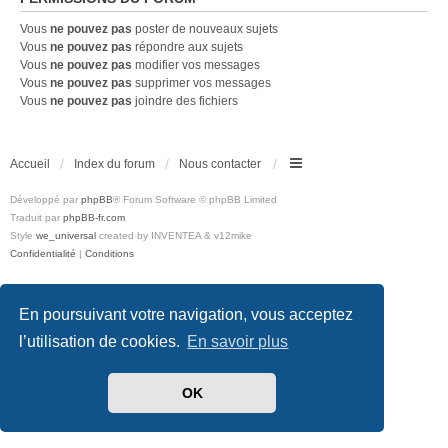
Vous
ne pouvez pas
poster de nouveaux sujets
Vous
ne pouvez pas
répondre aux sujets
Vous
ne pouvez pas
modifier vos messages
Vous
ne pouvez pas
supprimer vos messages
Vous
ne pouvez pas
joindre des fichiers
Accueil
Index du forum
Nous contacter
Développé par
phpBB
® Forum Software © phpBB Limited
Traduit par
phpBB-fr.com
Style
we_universal
created by INVENTEA & v12mike
Confidentialité
|
Conditions
En poursuivant votre navigation, vous acceptez
l’utilisation de cookies.
En savoir plus
OK