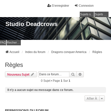
S’enregistrer
Connexion
Sujets sans réponse
Sujets actifs
Studio Deadcrows
FAQ
Rechercher
Accueil
Index du forum
Dragons conquer America
Règles
Règles
Rechercher
Recherche Avancé
Nouveau Sujet
0 Sujet • Page
1
Sur
1
Il n’y a aucun sujet ou message dans ce forum.
Aller À
PERMISSIONS DU FORUM