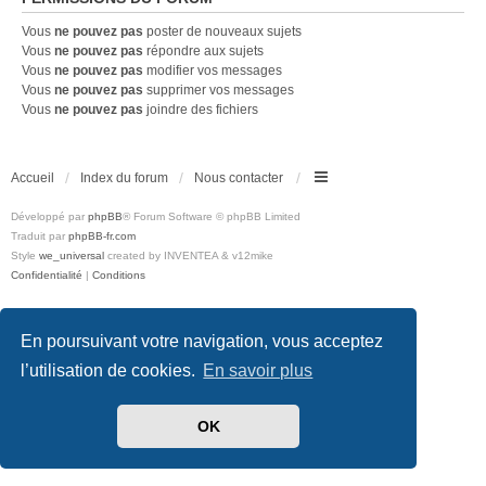
Vous
ne pouvez pas
poster de nouveaux sujets
Vous
ne pouvez pas
répondre aux sujets
Vous
ne pouvez pas
modifier vos messages
Vous
ne pouvez pas
supprimer vos messages
Vous
ne pouvez pas
joindre des fichiers
Accueil
Index du forum
Nous contacter
Développé par
phpBB
® Forum Software © phpBB Limited
Traduit par
phpBB-fr.com
Style
we_universal
created by INVENTEA & v12mike
Confidentialité
|
Conditions
En poursuivant votre navigation, vous acceptez
l’utilisation de cookies.
En savoir plus
OK