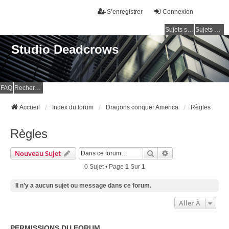
S’enregistrer
Connexion
Sujets sans réponse
Sujets actifs
Studio Deadcrows
FAQ
Rechercher
Accueil
Index du forum
Dragons conquer America
Règles
Règles
Rechercher
Recherche Avancé
Nouveau Sujet
0 Sujet • Page
1
Sur
1
Il n’y a aucun sujet ou message dans ce forum.
Aller À
PERMISSIONS DU FORUM