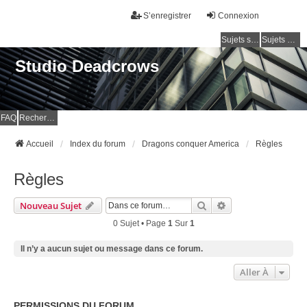
S’enregistrer
Connexion
Sujets sans réponse
Sujets actifs
Studio Deadcrows
FAQ
Rechercher
Accueil
Index du forum
Dragons conquer America
Règles
Règles
Rechercher
Recherche Avancé
Nouveau Sujet
0 Sujet • Page
1
Sur
1
Il n’y a aucun sujet ou message dans ce forum.
Aller À
PERMISSIONS DU FORUM