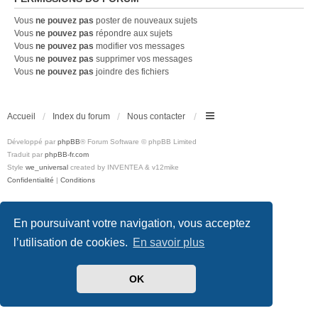
Vous
ne pouvez pas
poster de nouveaux sujets
Vous
ne pouvez pas
répondre aux sujets
Vous
ne pouvez pas
modifier vos messages
Vous
ne pouvez pas
supprimer vos messages
Vous
ne pouvez pas
joindre des fichiers
Accueil
Index du forum
Nous contacter
Développé par
phpBB
® Forum Software © phpBB Limited
Traduit par
phpBB-fr.com
Style
we_universal
created by INVENTEA & v12mike
Confidentialité
|
Conditions
En poursuivant votre navigation, vous acceptez
l’utilisation de cookies.
En savoir plus
OK