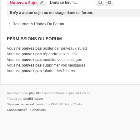
Rechercher
Recherche Av
Nouveau Sujet
Il n’y a aucun sujet ou message dans ce forum.
Retourner À L’index Du Forum
PERMISSIONS DU FORUM
Vous
ne pouvez pas
poster de nouveaux sujets
Vous
ne pouvez pas
répondre aux sujets
Vous
ne pouvez pas
modifier vos messages
Vous
ne pouvez pas
supprimer vos messages
Vous
ne pouvez pas
joindre des fichiers
Développé par
phpBB
® Forum Software © phpBB Limited
Traduit par
phpBB-fr.com
Style
we_universal
created by INVENTEA & v12mike
Confidentialité
|
Conditions