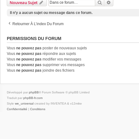
Rechercher
Recherche Av
Nouveau Sujet
Il n’y a aucun sujet ou message dans ce forum.
Retourner À L’index Du Forum
PERMISSIONS DU FORUM
Vous
ne pouvez pas
poster de nouveaux sujets
Vous
ne pouvez pas
répondre aux sujets
Vous
ne pouvez pas
modifier vos messages
Vous
ne pouvez pas
supprimer vos messages
Vous
ne pouvez pas
joindre des fichiers
Développé par
phpBB
® Forum Software © phpBB Limited
Traduit par
phpBB-fr.com
Style
we_universal
created by INVENTEA & v12mike
Confidentialité
|
Conditions