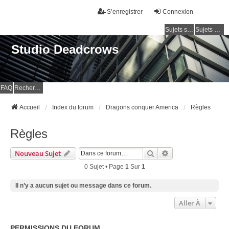
S’enregistrer
Connexion
Sujets sans réponse
Sujets actifs
Studio Deadcrows
FAQ
Rechercher
Accueil
Index du forum
Dragons conquer America
Règles
Règles
Rechercher
Recherche Avancé
Nouveau Sujet
0 Sujet • Page
1
Sur
1
Il n’y a aucun sujet ou message dans ce forum.
Aller À
PERMISSIONS DU FORUM