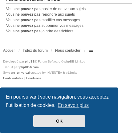
Vous
ne pouvez pas
poster de nouveaux sujets
Vous
ne pouvez pas
répondre aux sujets
Vous
ne pouvez pas
modifier vos messages
Vous
ne pouvez pas
supprimer vos messages
Vous
ne pouvez pas
joindre des fichiers
Accueil
Index du forum
Nous contacter
Développé par
phpBB
® Forum Software © phpBB Limited
Traduit par
phpBB-fr.com
Style
we_universal
created by INVENTEA & v12mike
Confidentialité
|
Conditions
En poursuivant votre navigation, vous acceptez
l’utilisation de cookies.
En savoir plus
OK