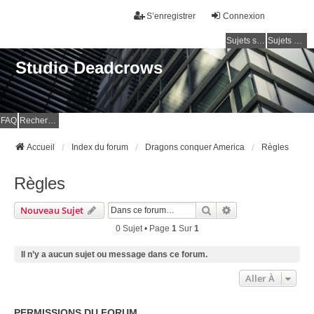
S’enregistrer
Connexion
Sujets sans réponse
Sujets actifs
Studio Deadcrows
FAQ
Rechercher
Accueil
Index du forum
Dragons conquer America
Règles
Règles
Rechercher
Recherche Avancé
Nouveau Sujet
0 Sujet • Page
1
Sur
1
Il n’y a aucun sujet ou message dans ce forum.
Aller À
PERMISSIONS DU FORUM