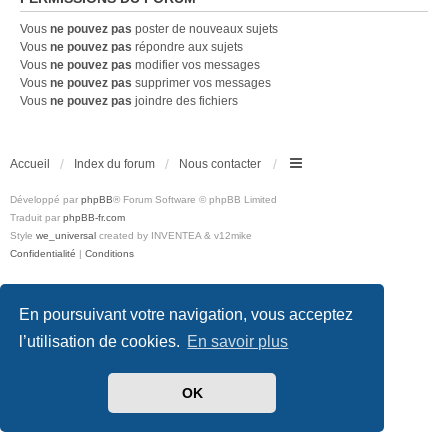
Vous
ne pouvez pas
poster de nouveaux sujets
Vous
ne pouvez pas
répondre aux sujets
Vous
ne pouvez pas
modifier vos messages
Vous
ne pouvez pas
supprimer vos messages
Vous
ne pouvez pas
joindre des fichiers
Accueil
Index du forum
Nous contacter
Développé par
phpBB
® Forum Software © phpBB Limited
Traduit par
phpBB-fr.com
Style
we_universal
created by INVENTEA & v12mike
Confidentialité
|
Conditions
En poursuivant votre navigation, vous acceptez
l’utilisation de cookies.
En savoir plus
OK