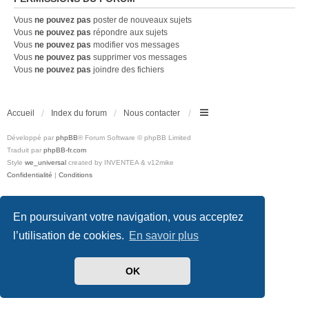
Vous
ne pouvez pas
poster de nouveaux sujets
Vous
ne pouvez pas
répondre aux sujets
Vous
ne pouvez pas
modifier vos messages
Vous
ne pouvez pas
supprimer vos messages
Vous
ne pouvez pas
joindre des fichiers
Accueil
Index du forum
Nous contacter
Développé par
phpBB
® Forum Software © phpBB Limited
Traduit par
phpBB-fr.com
Style
we_universal
created by INVENTEA & v12mike
Confidentialité
|
Conditions
En poursuivant votre navigation, vous acceptez
l’utilisation de cookies.
En savoir plus
OK