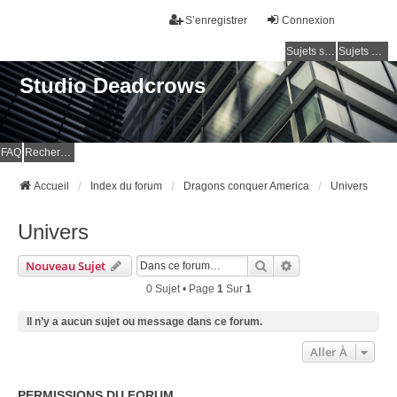
S’enregistrer
Connexion
Sujets sans réponse
Sujets actifs
Studio Deadcrows
FAQ
Rechercher
Accueil
Index du forum
Dragons conquer America
Univers
Univers
Rechercher
Recherche Avancé
Nouveau Sujet
0 Sujet • Page
1
Sur
1
Il n’y a aucun sujet ou message dans ce forum.
Aller À
PERMISSIONS DU FORUM