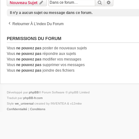
Rechercher
Recherche Av
Nouveau Sujet
Il n’y a aucun sujet ou message dans ce forum.
Retourner À L’index Du Forum
PERMISSIONS DU FORUM
Vous
ne pouvez pas
poster de nouveaux sujets
Vous
ne pouvez pas
répondre aux sujets
Vous
ne pouvez pas
modifier vos messages
Vous
ne pouvez pas
supprimer vos messages
Vous
ne pouvez pas
joindre des fichiers
Développé par
phpBB
® Forum Software © phpBB Limited
Traduit par
phpBB-fr.com
Style
we_universal
created by INVENTEA & v12mike
Confidentialité
|
Conditions