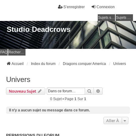
S’enregistrer
Connexion
Sujets sans réponse
Sujets actifs
Studio Deadcrows
FAQ
Rechercher
Accueil
Index du forum
Dragons conquer America
Univers
Univers
Rechercher
Recherche Avancé
Nouveau Sujet
0 Sujet • Page
1
Sur
1
Il n’y a aucun sujet ou message dans ce forum.
Aller À
PERMISSIONS DU FORUM