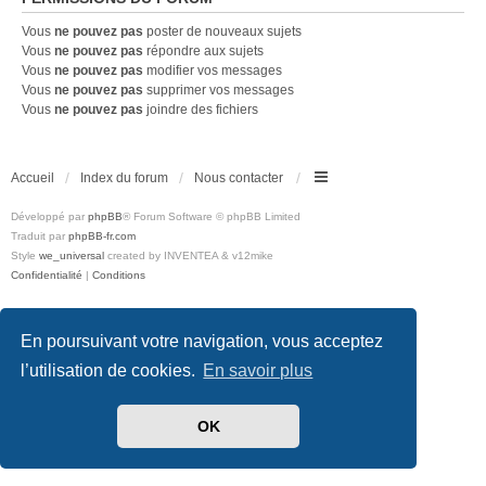
Vous
ne pouvez pas
poster de nouveaux sujets
Vous
ne pouvez pas
répondre aux sujets
Vous
ne pouvez pas
modifier vos messages
Vous
ne pouvez pas
supprimer vos messages
Vous
ne pouvez pas
joindre des fichiers
Accueil
Index du forum
Nous contacter
Développé par
phpBB
® Forum Software © phpBB Limited
Traduit par
phpBB-fr.com
Style
we_universal
created by INVENTEA & v12mike
Confidentialité
|
Conditions
En poursuivant votre navigation, vous acceptez
l’utilisation de cookies.
En savoir plus
OK