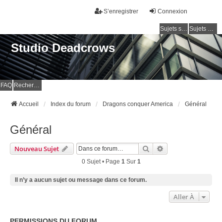
S’enregistrer
Connexion
Sujets sans réponse
Sujets actifs
Studio Deadcrows
FAQ
Rechercher
Accueil
Index du forum
Dragons conquer America
Général
Général
Rechercher
Recherche Avancé
Nouveau Sujet
0 Sujet • Page
1
Sur
1
Il n’y a aucun sujet ou message dans ce forum.
Aller À
PERMISSIONS DU FORUM