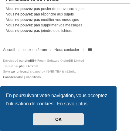
Vous
ne pouvez pas
poster de nouveaux sujets
Vous
ne pouvez pas
répondre aux sujets
Vous
ne pouvez pas
modifier vos messages
Vous
ne pouvez pas
supprimer vos messages
Vous
ne pouvez pas
joindre des fichiers
Accueil
Index du forum
Nous contacter
Développé par
phpBB
® Forum Software © phpBB Limited
Traduit par
phpBB-fr.com
Style
we_universal
created by INVENTEA & v12mike
Confidentialité
|
Conditions
En poursuivant votre navigation, vous acceptez
l’utilisation de cookies.
En savoir plus
OK