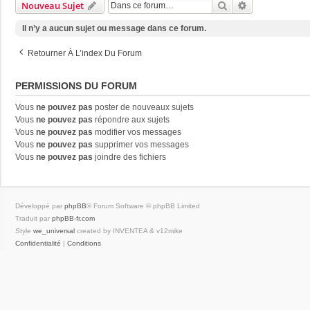
Rechercher
Recherche Av
Nouveau Sujet
Il n’y a aucun sujet ou message dans ce forum.
Retourner À L’index Du Forum
PERMISSIONS DU FORUM
Vous
ne pouvez pas
poster de nouveaux sujets
Vous
ne pouvez pas
répondre aux sujets
Vous
ne pouvez pas
modifier vos messages
Vous
ne pouvez pas
supprimer vos messages
Vous
ne pouvez pas
joindre des fichiers
Développé par
phpBB
® Forum Software © phpBB Limited
Traduit par
phpBB-fr.com
Style
we_universal
created by INVENTEA & v12mike
Confidentialité
|
Conditions