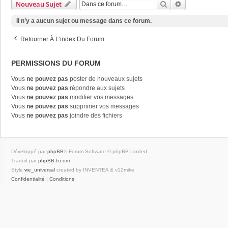
Rechercher
Recherche Av
Nouveau Sujet
Il n’y a aucun sujet ou message dans ce forum.
Retourner À L’index Du Forum
PERMISSIONS DU FORUM
Vous
ne pouvez pas
poster de nouveaux sujets
Vous
ne pouvez pas
répondre aux sujets
Vous
ne pouvez pas
modifier vos messages
Vous
ne pouvez pas
supprimer vos messages
Vous
ne pouvez pas
joindre des fichiers
Développé par
phpBB
® Forum Software © phpBB Limited
Traduit par
phpBB-fr.com
Style
we_universal
created by INVENTEA & v12mike
Confidentialité
|
Conditions