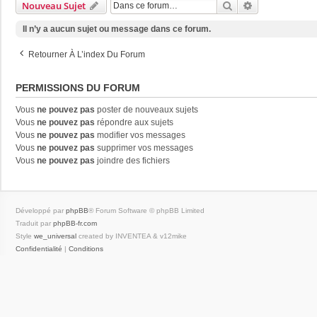
Rechercher
Recherche Av
Nouveau Sujet
Il n’y a aucun sujet ou message dans ce forum.
Retourner À L’index Du Forum
PERMISSIONS DU FORUM
Vous
ne pouvez pas
poster de nouveaux sujets
Vous
ne pouvez pas
répondre aux sujets
Vous
ne pouvez pas
modifier vos messages
Vous
ne pouvez pas
supprimer vos messages
Vous
ne pouvez pas
joindre des fichiers
Développé par
phpBB
® Forum Software © phpBB Limited
Traduit par
phpBB-fr.com
Style
we_universal
created by INVENTEA & v12mike
Confidentialité
|
Conditions