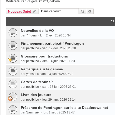
Modérateurs :
7Tigers
,
kristoff
,
deBorn
Rechercher
Recherche Av
Nouveau Sujet
S
Nouvelles de la VO
par
7Tigers
»
lun. 2 févr. 2026 10:34
Financement participatif Pendragon
par
petitbilbo
»
ven. 19 déc. 2025 23:28
Glossaire pour traductions
par
petitbilbo
»
dim. 14 juin 2026 11:33
Remarque sur la gamme
par
yamsur
»
sam. 13 juin 2026 07:28
Cartes de festins?
par
petitbilbo
»
sam. 13 juin 2026 23:01
Livre des joueurs
par
petitbilbo
»
jeu. 29 janv. 2026 22:14
Présence de Pendragon sur le site Deadcrows.net
par
Sammaël
»
lun. 1 sept. 2025 13:47