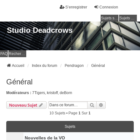
S’enregistrer
Connexion
Sujets sans réponse
Sujets actifs
Studio Deadcrows
FAQ
Rechercher
Accueil
Index du forum
Pendragon
Général
Général
Modérateurs :
7Tigers
,
kristoff
,
deBorn
Rechercher
Recherche Avancé
Nouveau Sujet
10 Sujets • Page
1
Sur
1
Sujets
Nouvelles de la VO