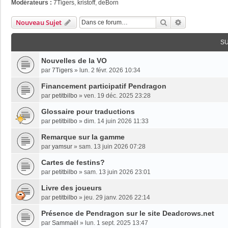
Modérateurs :
7Tigers
,
kristoff
,
deBorn
Rechercher
Recherche Av
Nouveau Sujet
S
Nouvelles de la VO
par
7Tigers
»
lun. 2 févr. 2026 10:34
Financement participatif Pendragon
par
petitbilbo
»
ven. 19 déc. 2025 23:28
Glossaire pour traductions
par
petitbilbo
»
dim. 14 juin 2026 11:33
Remarque sur la gamme
par
yamsur
»
sam. 13 juin 2026 07:28
Cartes de festins?
par
petitbilbo
»
sam. 13 juin 2026 23:01
Livre des joueurs
par
petitbilbo
»
jeu. 29 janv. 2026 22:14
Présence de Pendragon sur le site Deadcrows.net
par
Sammaël
»
lun. 1 sept. 2025 13:47