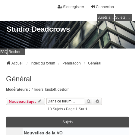
S’enregistrer
Connexion
Sujets sans réponse
Sujets actifs
Studio Deadcrows
FAQ
Rechercher
Accueil
Index du forum
Pendragon
Général
Général
Modérateurs :
7Tigers
,
kristoff
,
deBorn
Rechercher
Recherche Avancé
Nouveau Sujet
10 Sujets • Page
1
Sur
1
Sujets
Nouvelles de la VO