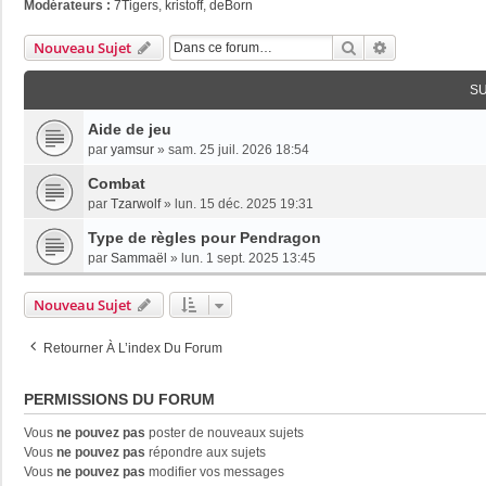
Modérateurs :
7Tigers
,
kristoff
,
deBorn
Rechercher
Recherche Av
Nouveau Sujet
S
Aide de jeu
par
yamsur
»
sam. 25 juil. 2026 18:54
Combat
par
Tzarwolf
»
lun. 15 déc. 2025 19:31
Type de règles pour Pendragon
par
Sammaël
»
lun. 1 sept. 2025 13:45
Nouveau Sujet
Retourner À L’index Du Forum
PERMISSIONS DU FORUM
Vous
ne pouvez pas
poster de nouveaux sujets
Vous
ne pouvez pas
répondre aux sujets
Vous
ne pouvez pas
modifier vos messages